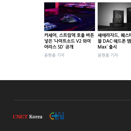
커세어, 스트림덱 호출 버튼
셰에라자드, 퀘스
넣은 ‘나이트소드 V2 와이
블 DAC·헤드폰 앰
어리스 SD’ 공개
Max’ 출시
윤현종 기자
윤현종 기자