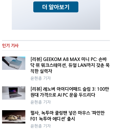
인기 기사
[리뷰] GEEKOM A8 MAX 미니 PC: 손바
닥 위 워크스테이션, 듀얼 LAN까지 갖춘 묵
직한 실력자
윤현종 기자
[리뷰] 레노버 아이디어패드 슬림 3: 100만
원대 가격으로 AI PC 문을 두드리다
윤현종 기자
펄사, 녹투아 쿨링팬 넣은 마우스 ‘파인만
F01 녹투아 에디션’ 출시
윤현종 기자