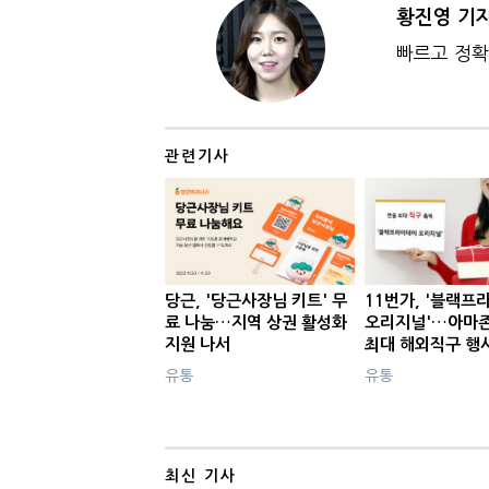
황진영 기
빠르고 정확
관련기사
당근, '당근사장님 키트' 무
11번가, '블랙프
료 나눔…지역 상권 활성화
오리지널'…아마존
지원 나서
최대 해외직구 행
유통
유통
최신 기사