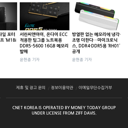
타일 포터
서린씨앤아이, 온다이 ECC
방열판 없는 메모리에 냉각·
프 ‘M18i
적용한 팀그룹 노트북용
조명 더한다…마이크로닉
DDR5-5600 16GB 메모리
스, DDR4·DDR5용 ‘RH01’
발매
공개
윤현종 기자
윤현종 기자
제휴 및 광고 문의
정보이용약관
이메일무단수집거부
CNET KOREA IS OPERATED BY MONEY TODAY GROUP
UNDER LICENSE FROM ZIFF DAVIS.