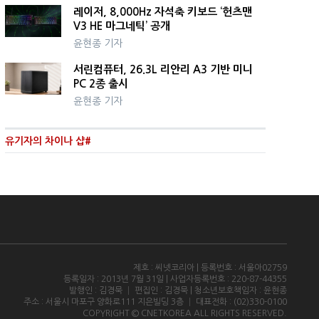
레이저, 8,000Hz 자석축 키보드 ‘헌츠맨
V3 HE 마그네틱’ 공개
윤현종 기자
서린컴퓨터, 26.3L 리안리 A3 기반 미니
PC 2종 출시
윤현종 기자
유기자의 차이나 샵#
제호 : 씨넷코리아 | 등록번호 : 서울아02759
등록일자 : 2013년 7월 31일 | 사업자등록번호 : 220-87-44355
발행인 : 김경묵 │ 편집인 : 김경묵 | 청소년보호책임자 : 윤현종
주소 : 서울시 마포구 양화로111 지은빌딩 3층 │ 대표전화 : (02)330-0100
COPYRIGHT © CNETKOREA ALL RIGHTS RESERVED.