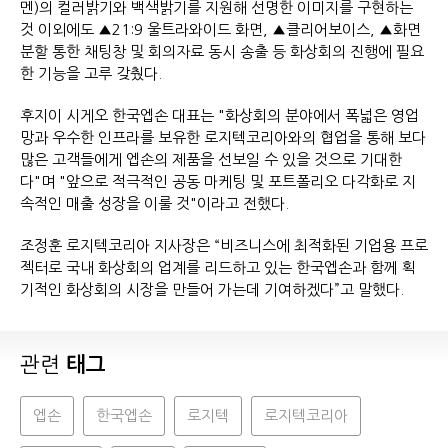
멘)의 컬러밝기와 백색밝기를 지원해 선명한 이미지를 구현하는
것 이외에도 ▲21:9 울트라와이드 화면, ▲클리어보이스, ▲화면
분할 통한 채팅창 및 회의자료 동시 송출 등 화상회의 진행에 필요
한 기능을 고루 갖췄다.
후지이 시게오 한국엡손 대표는 "화상회의 분야에서 폭넓은 영업
망과 우수한 인프라를 보유한 로지텍코리아와의 협업을 통해 보다
많은 고객들에게 엡손의 제품을 선보일 수 있을 것으로 기대한
다"며 "앞으로 적극적인 공동 마케팅 및 포트폴리오 다각화로 지
속적인 매출 성장을 이룰 것"이라고 전했다.
조정훈 로지텍코리아 지사장은 “비즈니스에 최적화된 기업용 프로
젝터로 국내 화상회의 업계를 리드하고 있는 한국엡손과 함께 획
기적인 화상회의 시장을 만들어 가는데 기여하겠다”고 말했다.
관련
태그
엡손
한국엡손
로지텍
로지텍코리아