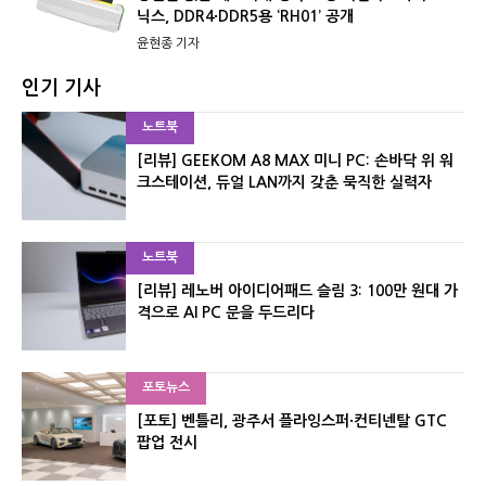
닉스, DDR4·DDR5용 ‘RH01’ 공개
윤현종 기자
인기 기사
노트북
[리뷰] GEEKOM A8 MAX 미니 PC: 손바닥 위 워
크스테이션, 듀얼 LAN까지 갖춘 묵직한 실력자
노트북
[리뷰] 레노버 아이디어패드 슬림 3: 100만 원대 가
격으로 AI PC 문을 두드리다
포토뉴스
[포토] 벤틀리, 광주서 플라잉스퍼·컨티넨탈 GTC
팝업 전시