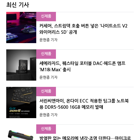
최신 기사
신제품
커세어, 스트림덱 호출 버튼 넣은 ‘나이트소드 V2
와이어리스 SD’ 공개
윤현종 기자
신제품
셰에라자드, 퀘스타일 포터블 DAC·헤드폰 앰프
‘M18i Max’ 출시
윤현종 기자
신제품
서린씨앤아이, 온다이 ECC 적용한 팀그룹 노트북
용 DDR5-5600 16GB 메모리 발매
윤현종 기자
신제품
방열판 없는 메모리에 냉각·조명 더한다…마이크로