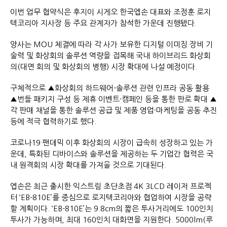
이번 업무 협약식은 후지이 시게오 한국엡손 대표와 조정훈 로지
텍코리아 지사장 등 주요 관계자가 참석한 가운데 진행됐다.
양사는 MOU 체결에 따라 각 사가 보유한 디지털 이미징 장비 기
술력 및 화상회의 솔루션 역량을 접목해 국내 하이브리드 화상회
의(대면 회의 및 화상회의 병행) 시장 확대에 나설 예정이다.
구체적으로 ▲화상회의 하드웨어-솔루션 관련 인프라 공동 활용
▲번들 패키지 구성 등 제휴 이벤트·캠페인 등을 통한 판로 확대 ▲
각 판매 채널을 통한 솔루션 공급 및 제품 영업·마케팅을 공동 추진
등에 적극 협력하기로 했다.
코로나19 팬데믹 이후 화상회의 시장이 급속히 성장하고 있는 가
운데, 특화된 디바이스와 솔루션을 제공하는 두 기업간 협력은 국
내 원격회의 시장 확대를 가져올 것으로 기대된다.
엡손은 최근 출시한 익스트림 초단초점 4K 3LCD 레이저 프로젝
터 ‘EB-810E’를 중심으로 로지텍코리아와 협업하여 시장을 공략
할 계획이다. ‘EB-810E’는 9.8cm의 짧은 투사거리에도 100인치
투사가 가능하며, 최대 160인치 대화면을 지원한다. 5000lm(루