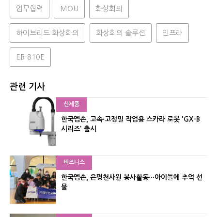
업무협력
MOU
화상회의
하이브리드 화상화의
화상회의 솔루션
인프라
EB-810E
관련 기사
신제품
한국엡손, 고속·고정밀 작업용 스카라 로봇 'GX-B
시리즈' 출시
비즈니스
한국엡손, 은평천사원 봉사활동···아이들에 추억 선
물