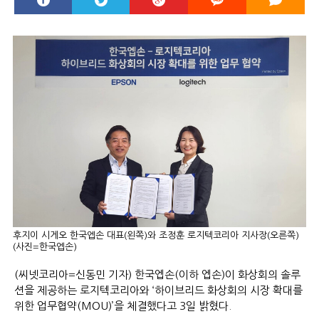
후지이 시게오 한국엡손 대표(왼쪽)와 조정훈 로지텍코리아 지사장(오른쪽)
(사진=한국엡손)
(씨넷코리아=신동민 기자) 한국엡손(이하 엡손)이 화상회의 솔루
션을 제공하는 로지텍코리아와 ‘하이브리드 화상회의 시장 확대를
위한 업무협약(MOU)’을 체결했다고 3일 밝혔다.