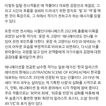
이렇듯 일탈 전시작들은 매 작품마다 미묘한 감정선과 계절감, 그
리고 시간의 흐름을 섬세히 드러내기 위한 장치로 '빛'과 '색'을 택
한 것이 특징으로, 그 속에서 작가가 전하고자 하는 메시지를 읽을
수 있다.
또한 이번 전시에는 서울인디애니페스트 2023에 출품해 이목을
모았던 남수현 작가의 '옷장 속 고양이' 애니메이션도 만나볼 수
있어 관전 포인트를 더한다. 옷장 속 고양이는 타인과 대비되는 자
신의 어두운 모습을 부정적으로 바라보고 외면하다, 다시금 이를
받아들이는 과정을 담고 있어 관객들에게 자기수용의 감정에 대한
공감대를 불러일으켜 준다.
애니메이션을 전공한 남수현 작가는 일본 매거진 ‘한국 일러스트
레이션의 현재(ILLUSTRATION SCENE OF KOREA)’에서 한국을
대표하는 아티스트 35인에 선정된 바 있는 인물이다. 2019년 에
세이 ‘우리 모두는 살아있는 게 기특한 사람’의 삽화를 시작으로 표
지, 만화, 애니메이션 등 여러 분야에서 시각 작업에 참여 중이다.
주요 작품으로는 ‘최악의 최애’, ‘외로움 반장’의 삽화를 비롯해 배
우 송중기가 출연한 영화 ‘화란’의 일러스트 포스터, 소설 ‘첫사랑
49.5℃’의 표지 등이 있다.