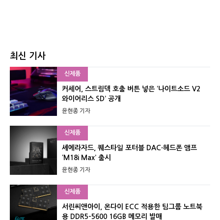
최신 기사
신제품
커세어, 스트림덱 호출 버튼 넣은 ‘나이트소드 V2
와이어리스 SD’ 공개
윤현종 기자
신제품
셰에라자드, 퀘스타일 포터블 DAC·헤드폰 앰프
‘M18i Max’ 출시
윤현종 기자
신제품
서린씨앤아이, 온다이 ECC 적용한 팀그룹 노트북
용 DDR5-5600 16GB 메모리 발매