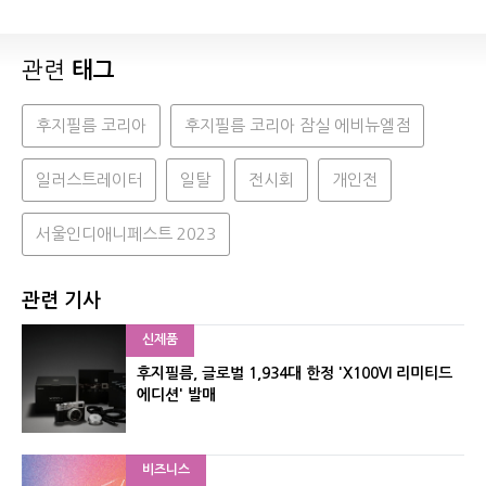
관련
태그
후지필름 코리아
후지필름 코리아 잠실 에비뉴엘점
일러스트레이터
일탈
전시회
개인전
서울인디애니페스트 2023
관련 기사
신제품
후지필름, 글로벌 1,934대 한정 'X100VI 리미티드
에디션' 발매
비즈니스