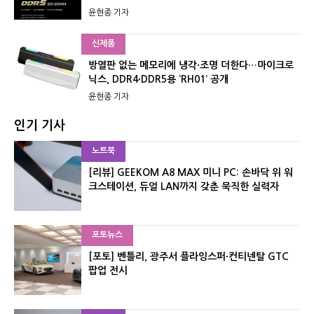
윤현종 기자
신제품
방열판 없는 메모리에 냉각·조명 더한다…마이크로
닉스, DDR4·DDR5용 ‘RH01’ 공개
윤현종 기자
인기 기사
노트북
[리뷰] GEEKOM A8 MAX 미니 PC: 손바닥 위 워
크스테이션, 듀얼 LAN까지 갖춘 묵직한 실력자
포토뉴스
[포토] 벤틀리, 광주서 플라잉스퍼·컨티넨탈 GTC
팝업 전시