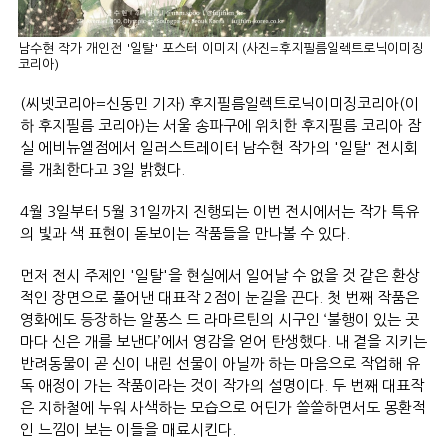
남수현 작가 개인전 '일탈' 포스터 이미지 (사진=후지필름일렉트로닉이미징
코리아)
(씨넷코리아=신동민 기자) 후지필름일렉트로닉이미징코리아(이
하 후지필름 코리아)는 서울 송파구에 위치한 후지필름 코리아 잠
실 에비뉴엘점에서 일러스트레이터 남수현 작가의 '일탈' 전시회
를 개최한다고 3일 밝혔다.
4월 3일부터 5월 31일까지 진행되는 이번 전시에서는 작가 특유
의 빛과 색 표현이 돋보이는 작품들을 만나볼 수 있다.
먼저 전시 주제인 '일탈'을 현실에서 일어날 수 없을 것 같은 환상
적인 장면으로 풀어낸 대표작 2점이 눈길을 끈다. 첫 번째 작품은
영화에도 등장하는 알퐁스 드 라마르틴의 시구인 ‘불행이 있는 곳
마다 신은 개를 보낸다’에서 영감을 얻어 탄생했다. 내 곁을 지키는
반려동물이 곧 신이 내린 선물이 아닐까 하는 마음으로 작업해 유
독 애정이 가는 작품이라는 것이 작가의 설명이다. 두 번째 대표작
은 지하철에 누워 사색하는 모습으로 어딘가 쓸쓸하면서도 몽환적
인 느낌이 보는 이들을 매료시킨다.