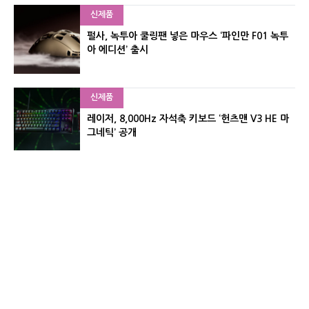
신제품
펄사, 녹투아 쿨링팬 넣은 마우스 ‘파인만 F01 녹투
아 에디션’ 출시
신제품
레이저, 8,000Hz 자석축 키보드 ‘헌츠맨 V3 HE 마
그네틱’ 공개
신제품
서린컴퓨터, 26.3L 리안리 A3 기반 미니 PC 2종 출
시
유기자의 차이나 샵#
CNET KOREA IS OPERATED BY MONEY TODAY GROUP