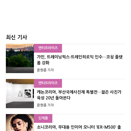
최신 기사
엔터프라이즈
가민, 트레이닝픽스·트레인히로익 인수…코칭 플랫
폼 강화
윤현종 기자
엔터프라이즈
캐논코리아, 부산국제사진제 특별전…젊은 사진가
육성 20년 돌아본다
윤현종 기자
신제품
소니코리아, 무대용 인이어 모니터 ‘IER-M500’ 출