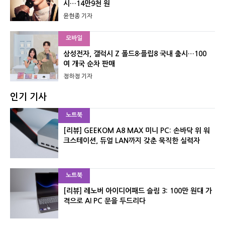
시…14만9천 원
윤현종 기자
모바일
삼성전자, 갤럭시 Z 폴드8·플립8 국내 출시…100
여 개국 순차 판매
정하정 기자
인기 기사
노트북
[리뷰] GEEKOM A8 MAX 미니 PC: 손바닥 위 워
크스테이션, 듀얼 LAN까지 갖춘 묵직한 실력자
노트북
[리뷰] 레노버 아이디어패드 슬림 3: 100만 원대 가
격으로 AI PC 문을 두드리다