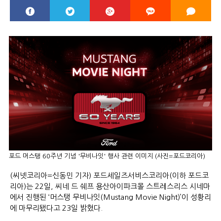
포드 머스탱 60주년 기념 '무비나잇' 행사 관련 이미지 (사진=포드코리아)
(씨넷코리아=신동민 기자) 포드세일즈서비스코리아(이하 포드코
리아)는 22일, 씨네 드 쉐프 용산아이파크몰 스트레스리스 시네마
에서 진행된 ‘머스탱 무비나잇(Mustang Movie Night)’이 성황리
에 마무리됐다고 23일 밝혔다.