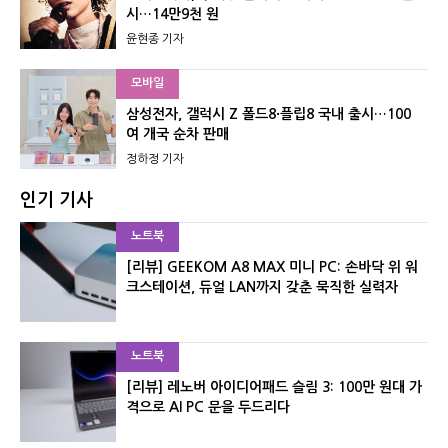
시…14만9천 원
윤현종 기자
모바일
삼성전자, 갤럭시 Z 폴드8·플립8 국내 출시…100
여 개국 순차 판매
정하정 기자
인기 기사
노트북
[리뷰] GEEKOM A8 MAX 미니 PC: 손바닥 위 워
크스테이션, 듀얼 LAN까지 갖춘 묵직한 실력자
노트북
[리뷰] 레노버 아이디어패드 슬림 3: 100만 원대 가
격으로 AI PC 문을 두드리다