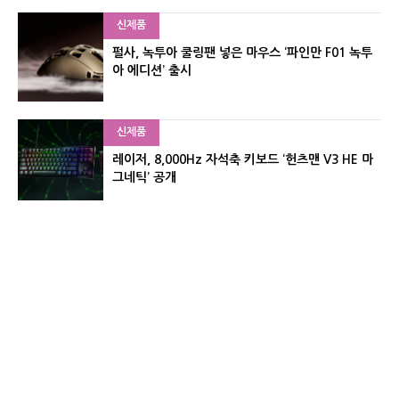
신제품
펄사, 녹투아 쿨링팬 넣은 마우스 ‘파인만 F01 녹투
아 에디션’ 출시
신제품
레이저, 8,000Hz 자석축 키보드 ‘헌츠맨 V3 HE 마
그네틱’ 공개
신제품
서린컴퓨터, 26.3L 리안리 A3 기반 미니 PC 2종 출
시
유기자의 차이나 샵#
CNET KOREA IS OPERATED BY MONEY TODAY GROUP