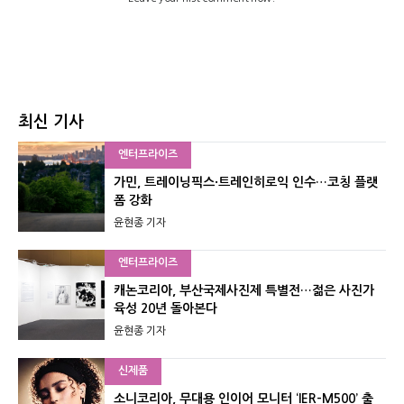
최신 기사
엔터프라이즈
가민, 트레이닝픽스·트레인히로익 인수…코칭 플랫
폼 강화
윤현종 기자
엔터프라이즈
캐논코리아, 부산국제사진제 특별전…젊은 사진가
육성 20년 돌아본다
윤현종 기자
신제품
소니코리아, 무대용 인이어 모니터 ‘IER-M500’ 출