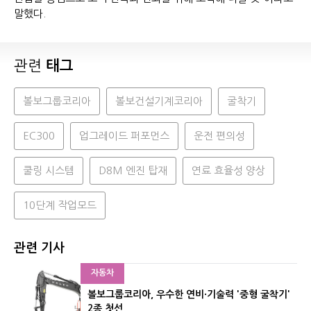
말했다.
관련
태그
볼보그룹코리아
볼보건설기계코리아
굴착기
EC300
업그레이드 퍼포먼스
운전 편의성
쿨링 시스템
D8M 엔진 탑재
연료 효율성 양상
10단계 작업모드
관련 기사
자동차
볼보그룹코리아, 우수한 연비·기술력 '중형 굴착기'
2종 첫선