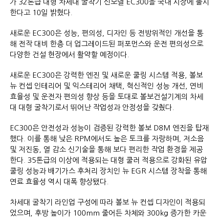
가 32톤급 대형 차세대 굴착기 신모델 EC300을 국내 시장에 출시
한다고 10일 밝혔다.
새로운 EC300은 성능, 편의성, 디자인 등 전방위적인 개선을 통
해 전작 대비 한층 더 업그레이드된 퍼포먼스와 운전 편의성으로
다양한 건설 현장에서 활약할 예정이다.
새로운 EC300은 강력한 엔진 및 새로운 쿨링 시스템 적용, 볼보
뉴 컨셉 인테리어 및 익스테리어 채택, 혁신적인 성능 개선, 연비
효율성 및 운전자 편의성 향상 등을 토대로 볼보건설기계의 차세
대 대형 굴착기로서 뛰어난 작업성과 안정성을 갖췄다.
EC300은 안전성과 성능이 검증된 강력한 볼보 D8M 엔진을 탑재
했다. 이를 통해 낮은 RPM에서도 높은 토크를 자랑하며, 저소음
및 저진동, 열 감소 신기술을 통해 보다 편리한 작업 환경을 제공
한다. 35톤급의 이상에 적용되는 대형 쿨러 적용으로 강화된 유압
쿨링 성능과 배기가스 후처리 장치인 뉴 EGR 시스템 장착을 통해
연료 효율성 역시 대폭 향상됐다.
차세대 굴착기 라인업 구성에 따라 볼보 뉴 컨셉 디자인이 적용되
었으며, 후방 높이가 100mm 줄어든 차체와 300kg 증가한 카운