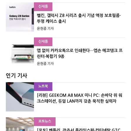
신제품
벨킨, 갤럭시 Z8 시리즈 출시 기념 액정 보호필름·
투명 케이스 출시
윤현종 기자
신제품
앱 없이 카카오톡으로 인쇄한다…엡손 에코탱크 프
린터·복합기 9종
윤현종 기자
인기 기사
노트북
[리뷰] GEEKOM A8 MAX 미니 PC: 손바닥 위 워
크스테이션, 듀얼 LAN까지 갖춘 묵직한 실력자
포토뉴스
[포토] 벤틀리, 광주서 플라잉스퍼·컨티넨탈 GTC