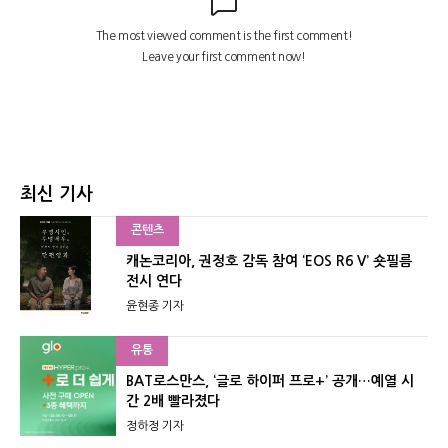
최신 기사
콘텐츠
캐논코리아, 권정호 감독 참여 ‘EOS R6 V’ 숏필름
전시 연다
윤현종 기자
유통
BAT로스만스, ‘글로 하이퍼 프로+’ 공개…예열 시
간 2배 빨라졌다
정하정 기자