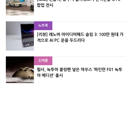
팝업 전시
노트북
[리뷰] 레노버 아이디어패드 슬림 3: 100만 원대 가
격으로 AI PC 문을 두드리다
신제품
펄사, 녹투아 쿨링팬 넣은 마우스 ‘파인만 F01 녹투
아 에디션’ 출시
신제품
레이저, 8,000Hz 자석축 키보드 ‘헌츠맨 V3 HE 마
그네틱’ 공개
유기자의 차이나 샵#