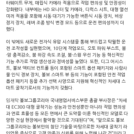
터웨이트 무게, 매립식 카메라 적용으로 작업 편의성 및 안정성이
강화됐다. 내부에는 HD 모니터 및 카메라, 디럭스 시트, 대형 열선
미러 적용을 포함해 시동 대기가 가능한 버튼식 시동 장치, 비상
정지 장치, 레버 조종 방식 변경 모드 등으로 운전 편의성까지 더
했다.
이 밖에도 새로운 전자식 유압 시스템을 통해 부드럽고 탁월한 운
전 조작성을 실현했으며, 10단계 작업모드, 오토 파워 부스트, 붐
·암 충격감소, 붐 하강 속도 조절, 붐·스윙 우선 기능 등 혁신적인
기능 추가로 작업 생산성과 정비성을 높였다. 또한, 디그 어시스
트, 볼보 액티브 컨트롤 등이 포함된 스마트 옵션 패키지와 사람사
물 인식 경보 장치, 볼보 스마트 뷰 등의 기능이 포함된 안전 작업
옵션 패키지 등을 추가 선택 사양으로 지원해 혁신적인 차세대 스
마트 굴착기로서의 기능까지 갖췄다.
임재탁
볼보그룹코리아 국내영업서비스부문 총괄 부사장은 “차세
대 EC300 대형 굴착기는 성능과 안전성뿐만 아니라 작업 편의성
과 연료 효율성 등 모든 면에서 큰 도약을 이룬 혁신적인 모델로 다
양한 건설 현장에서 활약할 것으로 기대된다”며, “앞으로도 볼보
그룹코리아는 볼보만의 첨단 기술을 바탕으로한 차세대 굴착기 라
인업을 중심으로 고객 만족과 신뢰를 위해 노력해 나갈 것”이라고