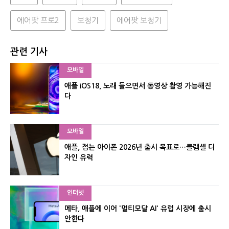
에어팟 프로2
보청기
에어팟 보청기
관련 기사
모바일
애플 iOS18, 노래 들으면서 동영상 촬영 가능해진
다
모바일
애플, 접는 아이폰 2026년 출시 목표로…클램셸 디
자인 유력
인터넷
메타, 애플에 이어 '멀티모달 AI' 유럽 시장에 출시
안한다