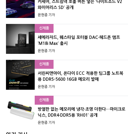
커세어, 스트림덱 호출 버튼 넣은 ‘나이트소드 V2
와이어리스 SD’ 공개
윤현종 기자
신제품
셰에라자드, 퀘스타일 포터블 DAC·헤드폰 앰프
‘M18i Max’ 출시
윤현종 기자
신제품
서린씨앤아이, 온다이 ECC 적용한 팀그룹 노트북
용 DDR5-5600 16GB 메모리 발매
윤현종 기자
신제품
방열판 없는 메모리에 냉각·조명 더한다…마이크로
닉스, DDR4·DDR5용 ‘RH01’ 공개
윤현종 기자