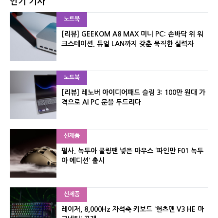
인기 기사
노트북
[리뷰] GEEKOM A8 MAX 미니 PC: 손바닥 위 워
크스테이션, 듀얼 LAN까지 갖춘 묵직한 실력자
노트북
[리뷰] 레노버 아이디어패드 슬림 3: 100만 원대 가
격으로 AI PC 문을 두드리다
신제품
펄사, 녹투아 쿨링팬 넣은 마우스 ‘파인만 F01 녹투
아 에디션’ 출시
신제품
레이저, 8,000Hz 자석축 키보드 ‘헌츠맨 V3 HE 마