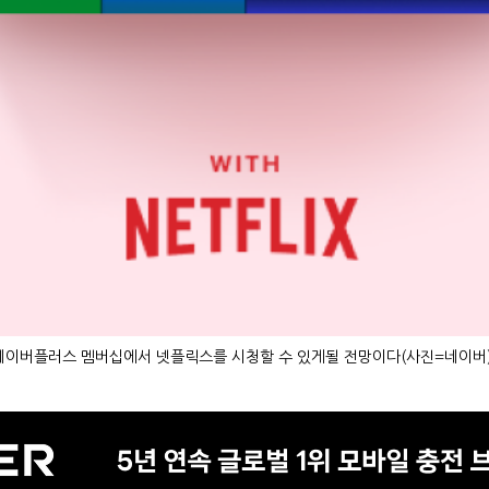
네이버플러스 멤버십에서 넷플릭스를 시청할 수 있게될 전망이다(사진=네이버)