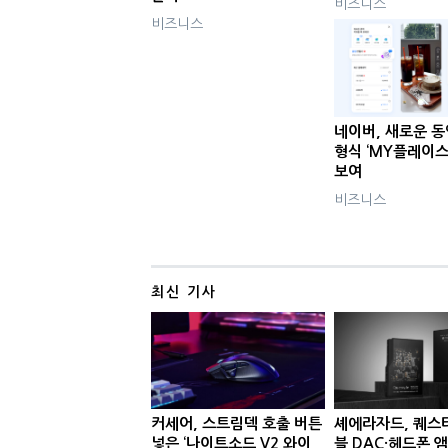
비즈니스
비즈니스
네이버, 새로운 
형식 ‘MY플레이스
보여
비즈니스
최신 기사
커세어, 스트림덱 호출 버튼
셰에라자드, 퀘스
넣은 ‘나이트소드 V2 와이
블 DAC·헤드폰 앰