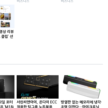
비즈니스
비즈니스
동영상 리뷰
 클립’ 선
타일 포터
서린씨앤아이, 온다이 ECC
방열판 없는 메모리에 냉각·
프 ‘M18i
적용한 팀그룹 노트북용
조명 더한다…마이크로닉