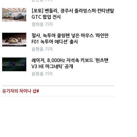
[포토] 벤틀리, 광주서 플라잉스퍼·컨티넨탈
GTC 팝업 전시
정하정 기자
펄사, 녹투아 쿨링팬 넣은 마우스 ‘파인만
F01 녹투아 에디션’ 출시
윤현종 기자
레이저, 8,000Hz 자석축 키보드 ‘헌츠맨
V3 HE 마그네틱’ 공개
윤현종 기자
유기자의 차이나 샵#