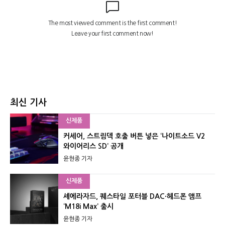
최신 기사
신제품
커세어, 스트림덱 호출 버튼 넣은 ‘나이트소드 V2
와이어리스 SD’ 공개
윤현종 기자
신제품
셰에라자드, 퀘스타일 포터블 DAC·헤드폰 앰프
‘M18i Max’ 출시
윤현종 기자