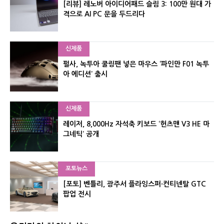
[리뷰] 레노버 아이디어패드 슬림 3: 100만 원대 가
격으로 AI PC 문을 두드리다
신제품
펄사, 녹투아 쿨링팬 넣은 마우스 ‘파인만 F01 녹투
아 에디션’ 출시
신제품
레이저, 8,000Hz 자석축 키보드 ‘헌츠맨 V3 HE 마
그네틱’ 공개
포토뉴스
[포토] 벤틀리, 광주서 플라잉스퍼·컨티넨탈 GTC
팝업 전시