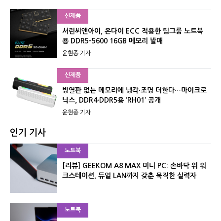
신제품
서린씨앤아이, 온다이 ECC 적용한 팀그룹 노트북
용 DDR5-5600 16GB 메모리 발매
윤현종 기자
신제품
방열판 없는 메모리에 냉각·조명 더한다…마이크로
닉스, DDR4·DDR5용 ‘RH01’ 공개
윤현종 기자
인기 기사
노트북
[리뷰] GEEKOM A8 MAX 미니 PC: 손바닥 위 워
크스테이션, 듀얼 LAN까지 갖춘 묵직한 실력자
노트북