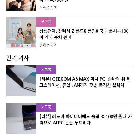
시…14만9천 원
윤현종 기자
모바일
삼성전자, 갤럭시 Z 폴드8·플립8 국내 출시…100
여 개국 순차 판매
정하정 기자
인기 기사
노트북
[리뷰] GEEKOM A8 MAX 미니 PC: 손바닥 위 워
크스테이션, 듀얼 LAN까지 갖춘 묵직한 실력자
노트북
[리뷰] 레노버 아이디어패드 슬림 3: 100만 원대 가
격으로 AI PC 문을 두드리다