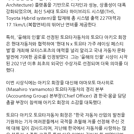
Architecture) 플랫폼을 기반으로 디자인과 성능, 상품성이 대폭
강화되었으며, 최신 5세대 토요타 하이브리드 시스템(THS,
Toyota Hybrid system)을 탑재해 총 시스템 출력 227마력과
17.1km/L(복합연비)의 뛰어난 연비를 제공한다.
특히, ‘올해의 인물’로 선정된 토요타자동차의 토요다 아키오 회장
은 현대자동차와 협력하여 ‘현대 N x 토요타 가주 레이싱 페스티
벌’을 개최해 모터스포츠의 매력을 널리 알리고 국내 자동차 문화
발전에 기여한 공로를 인정받았다. 그는 ‘올해의 인물’ 시상이 시작
된 2021년 이후 최초의 외국인 수상자로 선정되며 더욱 의미를 더
했다.
이번 시상식에는 아키오 회장을 대신해 야마모토 마사히로
(Masahiro Yamamoto) 토요타자동차의 경리 본부
(Accounting Group) 본부장(Chief Officer) 겸 한국·몽골 담당
총괄 부장이 참석해 아키오 회장의 소감을 대독했다.
토요다 아키오 토요타자동차 회장은 “한국 자동차 산업의 발전을
기원하는 기자 여러분들께서 국적을 초월해 저를 선정해 주신 것
에 대해 깊이 감사드리며, 지난해 한국에서 자동차를 사랑하는 많