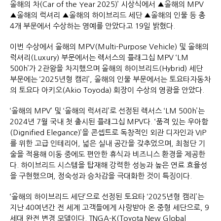
올해의 차(Car of the Year 2025)’ 시상식에서 ▲올해의 MPV
▲올해의 럭셔리 ▲올해의 하이브리드 세단 ▲올해의 인물 등 총
4개 부문에서 수상하는 영예를 안았다고 19일 밝혔다.
이번 수상에서 올해의 MPV(Multi-Purpose Vehicle) 및 올해의
럭셔리(Luxury) 부문에서는 렉서스의 플래그십 MPV ‘LM
500h’가 2관왕을 차지했으며 올해의 하이브리드(Hybrid) 세단
부문에는 ‘2025년형 캠리’, 올해의 인물 부문에서는 토요타자동차
의 토요다 아키오(Akio Toyoda) 회장이 수상의 영광을 안았다.
‘올해의 MPV’ 및 ‘올해의 럭셔리’로 선정된 렉서스 ‘LM 500h’는
2024년 7월 국내 첫 출시된 플래그십 MPV다. ‘품격 있는 우아함
(Dignified Elegance)’을 콘셉트로 독창적인 외관 디자인과 VIP
를 위한 고급 인테리어, 넓은 실내 공간을 갖추었으며, 최첨단 기
술을 적용해 이동 중에도 편안한 휴식과 비즈니스 환경을 제공한
다. 하이브리드 시스템을 탑재해 강력한 성능과 높은 연료 효율성
을 구현했으며, 정숙성과 승차감을 극대화한 것이 특징이다.
‘올해의 하이브리드 세단’으로 선정된 토요타 ‘2025년형 캠리’는
지난 40여년간 전 세계 고객들에게 사랑받아 온 중형 세단으로, 9
세대 완전 변경 모델이다. TNGA-K(Toyota New Global