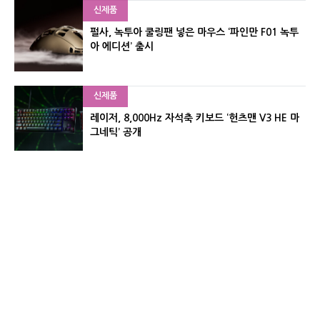
신제품
펄사, 녹투아 쿨링팬 넣은 마우스 ‘파인만 F01 녹투
아 에디션’ 출시
신제품
레이저, 8,000Hz 자석축 키보드 ‘헌츠맨 V3 HE 마
그네틱’ 공개
신제품
서린컴퓨터, 26.3L 리안리 A3 기반 미니 PC 2종 출
시
유기자의 차이나 샵#
CNET KOREA IS OPERATED BY MONEY TODAY GROUP
UNDER LICENSE FROM ZIFF DAVIS.