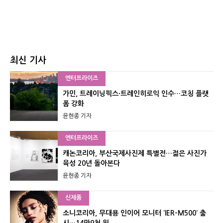
최신 기사
엔터프라이즈
가민, 트레이닝픽스·트레인히로익 인수…코칭 플랫
폼 강화
윤현종 기자
엔터프라이즈
캐논코리아, 부산국제사진제 특별전…젊은 사진가
육성 20년 돌아본다
윤현종 기자
신제품
소니코리아, 무대용 인이어 모니터 ‘IER-M500’ 출