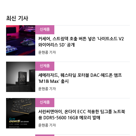
최신 기사
신제품
커세어, 스트림덱 호출 버튼 넣은 ‘나이트소드 V2
와이어리스 SD’ 공개
윤현종 기자
신제품
셰에라자드, 퀘스타일 포터블 DAC·헤드폰 앰프
‘M18i Max’ 출시
윤현종 기자
신제품
서린씨앤아이, 온다이 ECC 적용한 팀그룹 노트북
용 DDR5-5600 16GB 메모리 발매
윤현종 기자