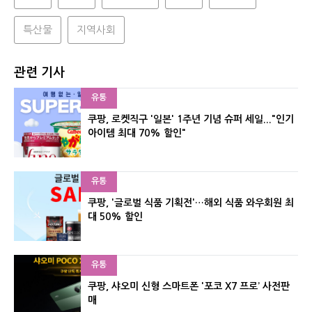
특산물
지역사회
관련 기사
유통
쿠팡, 로켓직구 '일본' 1주년 기념 슈퍼 세일..."인기
아이템 최대 70% 할인"
유통
쿠팡, '글로벌 식품 기획전'…해외 식품 와우회원 최
대 50% 할인
유통
쿠팡, 샤오미 신형 스마트폰 '포코 X7 프로’ 사전판
매