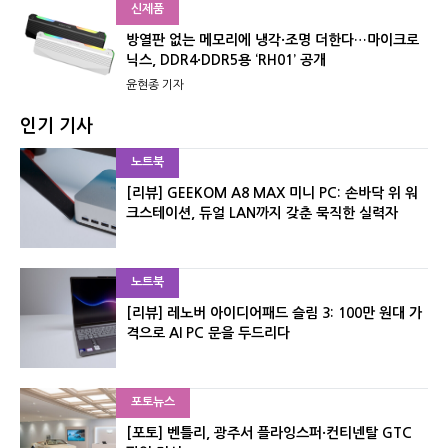
신제품
방열판 없는 메모리에 냉각·조명 더한다…마이크로
닉스, DDR4·DDR5용 ‘RH01’ 공개
윤현종 기자
인기 기사
노트북
[리뷰] GEEKOM A8 MAX 미니 PC: 손바닥 위 워
크스테이션, 듀얼 LAN까지 갖춘 묵직한 실력자
노트북
[리뷰] 레노버 아이디어패드 슬림 3: 100만 원대 가
격으로 AI PC 문을 두드리다
포토뉴스
[포토] 벤틀리, 광주서 플라잉스퍼·컨티넨탈 GTC