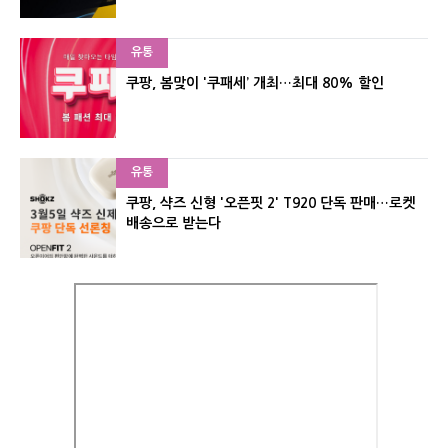
유통
쿠팡, 봄맞이 '쿠패세’ 개최…최대 80% 할인
유통
쿠팡, 샥즈 신형 '오픈핏 2' T920 단독 판매…로켓
배송으로 받는다