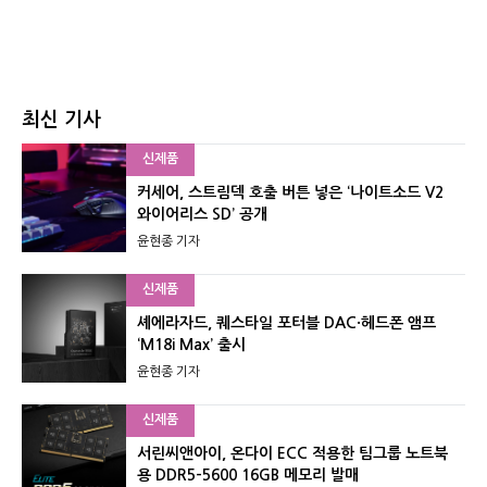
최신 기사
신제품
커세어, 스트림덱 호출 버튼 넣은 ‘나이트소드 V2
와이어리스 SD’ 공개
윤현종 기자
신제품
셰에라자드, 퀘스타일 포터블 DAC·헤드폰 앰프
‘M18i Max’ 출시
윤현종 기자
신제품
서린씨앤아이, 온다이 ECC 적용한 팀그룹 노트북
용 DDR5-5600 16GB 메모리 발매