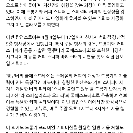
요소로 받아들이며, 자신만의 취향을 찾는 과정에 더욱 몰입하고
있다. 이에 드롱기와 커피 스니퍼는 스페셜티 커피의 진정성을 강
조하면서 이를 집에서도 다양하게 즐겨볼 수 있는 기회를 제공하
고자 이번 콜라보를 기획했다.
이번 팝업스토어는 4월 4일부터 17일까지 신세계 백화점 강남점
9층 행사장에서 진행된다. 특히 주말 행사의 경우, 드롱기와 커피
스니퍼가 공동 개발한 ‘땡큐베리 쿨에스프레소’를 포함한 다양한
시그니처 메뉴를 커피 스니퍼 바리스타의 시연을 통해 직접 선보
일 계획이다.
‘땡큐베리 쿨에스프레소’는 스페셜티 커피의 개성과 드롱기의 기술
력이 만난 독창적인 메뉴이다. 청량한 탄산수와 커피 스니퍼에서
자체 개발한 베리 퓌레에 ‘스니퍼 블렌드 원두’를 드롱기 반자동 커
피머신 ‘라 스페셜리스타 오페라’의 쿨에스프레소로 추출하여 선보
이는 특별한 커피 칵테일이다. 이번 팝업스토어에서만 한정적으로
경험할 수 있는 메뉴로, 매주 주말 오후 1시부터 3시까지 시음 행
사가 진행될 예정이다.
이 외에도 드롱기 프리미엄 커피머신을 활용한 일반 시음 체험도