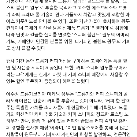
가능하다. 지난달에 출시된 드롱기 ‘엘레타 콜드브루’를 활용, ‘토
스티 블렌드 원두’로 추출한 묵직하고 고소한 에스프레소와 드롱
기 라떼 크레마 쿨 기술이 만나 거품까지 차갑고 맛있게 조합한 아
이스 카푸치노를 만나볼 수 있다. 또한 지난 가을에 출시하여 원두
컨테이너 교체의 혁신을 담은 신제품 드롱기 ‘리벨리아’로 취향에
따라 단맛과 깔끔한 산미를 연결한 ‘스니퍼 블렌드’ 원두의 아메리
카노, 카페인에 민감한 분들을 위한 ‘디카페인 블렌드 원두’의 커피
도 상시 즐길 수 있다.
행사 기간 동안 드롱기 커피머신을 구매하는 고객에게는 특별 할
인 및 사은품 혜택이 제공된다. 또한, 커피 스니퍼 원두를 구매하
려는 고객에게는 신세계 마켓 내 커피 스니퍼 매장에서 사용할 수
있는 할인 쿠폰까지 증정되어 혜택을 늘렸다.
이수정 드롱기코리아 마케팅 상무는 “드롱기와 커피 스니퍼의 콜
라보레이션은 단순히 커피를 추출하는 것이 아니라, ‘커피 한 잔’이
주는 특별한 가치를 소비자들에게 전달하기 위해 기획됐다. 드롱
기의 혁신적인 커피 추출 기술과 커피 스니퍼의 정교한 로스팅 노
하우가 만나, 한층 더 깊이 있는 커피와 끝없는 커피 칵테일 홈카
페 경험을 선사할 예정”이라며, “이번 팝업스토어를 통해 더 많은
사람들이 원두부터 커피까지 자신만의 취향을 발견하고, 전문적인