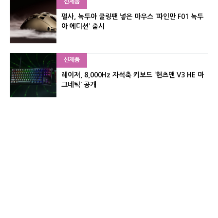
신제품
펄사, 녹투아 쿨링팬 넣은 마우스 ‘파인만 F01 녹투
아 에디션’ 출시
신제품
레이저, 8,000Hz 자석축 키보드 ‘헌츠맨 V3 HE 마
그네틱’ 공개
신제품
서린컴퓨터, 26.3L 리안리 A3 기반 미니 PC 2종 출
시
유기자의 차이나 샵#
CNET KOREA IS OPERATED BY MONEY TODAY GROUP
UNDER LICENSE FROM ZIFF DAVIS.