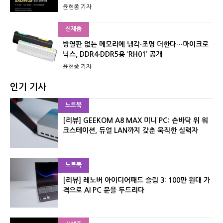
윤현종 기자
신제품
방열판 없는 메모리에 냉각·조명 더한다…마이크로
닉스, DDR4·DDR5용 ‘RH01’ 공개
윤현종 기자
인기 기사
노트북
[리뷰] GEEKOM A8 MAX 미니 PC: 손바닥 위 워
크스테이션, 듀얼 LAN까지 갖춘 묵직한 실력자
노트북
[리뷰] 레노버 아이디어패드 슬림 3: 100만 원대 가
격으로 AI PC 문을 두드리다