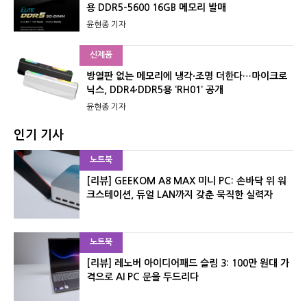
용 DDR5-5600 16GB 메모리 발매
윤현종 기자
신제품
방열판 없는 메모리에 냉각·조명 더한다…마이크로
닉스, DDR4·DDR5용 ‘RH01’ 공개
윤현종 기자
인기 기사
노트북
[리뷰] GEEKOM A8 MAX 미니 PC: 손바닥 위 워
크스테이션, 듀얼 LAN까지 갖춘 묵직한 실력자
노트북
[리뷰] 레노버 아이디어패드 슬림 3: 100만 원대 가
격으로 AI PC 문을 두드리다