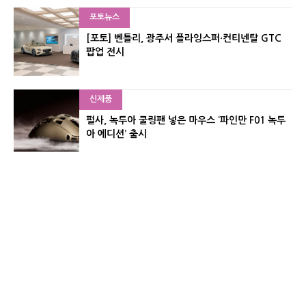
포토뉴스
[포토] 벤틀리, 광주서 플라잉스퍼·컨티넨탈 GTC
팝업 전시
신제품
펄사, 녹투아 쿨링팬 넣은 마우스 ‘파인만 F01 녹투
아 에디션’ 출시
신제품
레이저, 8,000Hz 자석축 키보드 ‘헌츠맨 V3 HE 마
그네틱’ 공개
유기자의 차이나 샵#
CNET KOREA IS OPERATED BY MONEY TODAY GROUP