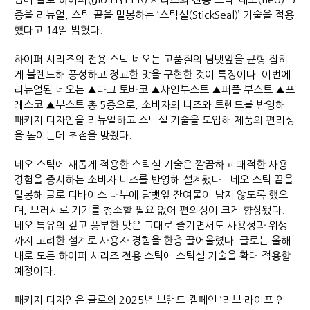
종을 리뉴얼, 스틱 끝을 밀봉하는 ‘스틱실(StickSeal)’ 기술을 적용
했다고 14일 밝혔다.
하이퍼 시리즈의 전용 스틱 네오는 고품질의 담뱃잎을 균형 잡히
게 블렌드해 풍성하고 정교한 맛을 구현한 것이 특징이다. 이번에
리뉴얼된 네오는 ▲다크 토바코 ▲샤인부스트 ▲퍼플 부스트 ▲프
레스코 ▲부스트 총 5종으로, 소비자의 니즈와 트렌드를 반영해
패키지 디자인을 리뉴얼하고 스틱실 기술을 도입해 제품의 편리성
을 높이는데 초점을 맞췄다.
네오 스틱에 새롭게 적용한 스틱실 기술은 깔끔하고 쾌적한 사용
경험을 중시하는 소비자 니즈를 반영해 설계됐다. 네오 스틱 끝을
밀봉해 글로 디바이스 내부에 담뱃잎 잔여물이 남지 않도록 했으
며, 브러시로 기기를 청소할 필요 없어 편의성이 크게 향상됐다.
네오 특유의 깊고 풍부한 맛은 그대로 즐기면서도 사용성과 위생
까지 고려한 설계로 사용자 경험을 한층 끌어올렸다. 글로는 올해
내로 모든 하이퍼 시리즈 전용 스틱에 스틱실 기술을 확대 적용할
예정이다.
패키지 디자인은 글로의 2025년 브랜드 캠페인 ‘리브 라이프 인