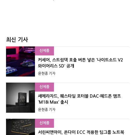
최신 기사
신제품
커세어, 스트림덱 호출 버튼 넣은 ‘나이트소드 V2
와이어리스 SD’ 공개
윤현종 기자
신제품
셰에라자드, 퀘스타일 포터블 DAC·헤드폰 앰프
‘M18i Max’ 출시
윤현종 기자
신제품
서린씨앤아이, 온다이 ECC 적용한 팀그룹 노트북