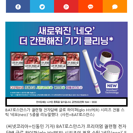
BAT로스만스가 궐련형 전자담배 글로 하이퍼(glo HYPER) 시리즈 전용 스
틱 ‘네오(neo)’ 5종을 리뉴얼했다. (사진=BAT로스만스)
(씨넷코리아=신동민 기자) BAT로스만스가 프리미엄 궐련형 전자
담배 글로 하이퍼(glo HYPER) 시리즈의 전용 스틱 ‘네오(neo)’ 5