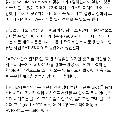
컬러(Live Life in Color)’에 맞춰 프리미엄하면서도 일상의 생동
감을 느낄 수 있는 붓터치를 가미하며 감각적인 디자인 요소를 적
용했다. 패키지 뒷면에는 각각의 제품 맛에 대한 설명을 강화해 소
비자가 자신에게 맞는 제품을 쉽게 선택할 수 있도록 했다.
리뉴얼된 네오 5종은 전국 편의점 및 담배 소매점에서 순차적으로
만나볼 수 있으며, 소비자 가격은 4천800 원이다. 국내에서 판매
되는 모든 네오 제품은 BAT 그룹의 주요 비연소 제품 생산 허브인
경남 사천 BAT코리아제조 공장에서 생산된다.
BAT로스만스 관계자는 “이번 리뉴얼은 디자인 및 기술 혁신을 통
해 소비자들에게 더 나은 사용 경험을 제공하기 위한 노력의 일
환”이라며, “앞으로도 소비자 요구 및 트렌드에 발맞춰, 지속적으
로 우수한 제품을 선보일 것”이라고 밝혔다.
한편, BAT로스만스는 궐련형 전자담배 브랜드 ‘글로(glo)’를 통해
소비자들이 잠재적 위험 저감으로 전환할 수 있도록 돕고 있다. 하
이퍼 시리즈는 글로의 프리미엄 라인으로, 플래그십 모델 ‘글로 하
이퍼 프로(glo HYPER pro)’와 심플형 ‘글로 하이퍼(glo
HYPER)’로 구성되어 있다.