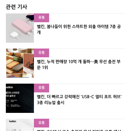
관련 기사
유통
벨킨, 봄나들이 위한 스마트한 외출 아이템 7종 공
개
유통
벨킨, 누적 판매량 10억 개 돌파···美 무선 충전 부
문 1위
유통
벨킨, 더 빠르고 강력해진 'USB-C 멀티 포트 허브'
3종 리뉴얼 출시
유통