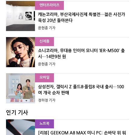
엔터프라이즈
캐논코리아, 부산국제사진제 특별전…젊은 사진가
육성 20년 돌아본다
윤현종 기자
신제품
소니코리아, 무대용 인이어 모니터 ‘IER-M500’ 출
시…14만9천 원
윤현종 기자
모바일
삼성전자, 갤럭시 Z 폴드8·플립8 국내 출시…100
여 개국 순차 판매
정하정 기자
인기 기사
노트북
[리뷰] GEEKOM A8 MAX 미니 PC: 손바닥 위 워