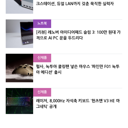
크스테이션, 듀얼 LAN까지 갖춘 묵직한 실력자
노트북
[리뷰] 레노버 아이디어패드 슬림 3: 100만 원대 가
격으로 AI PC 문을 두드리다
신제품
펄사, 녹투아 쿨링팬 넣은 마우스 ‘파인만 F01 녹투
아 에디션’ 출시
신제품
레이저, 8,000Hz 자석축 키보드 ‘헌츠맨 V3 HE 마
그네틱’ 공개
신제품