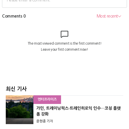
최신 기사
엔터프라이즈
가민, 트레이닝픽스·트레인히로익 인수…코칭 플랫
폼 강화
윤현종 기자