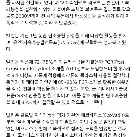
를 다시금 실감하고 있다”며 “2024 임팩트 리포트는 벨킨이 지속
가능성을 실현하기 위해 기울여온 노력을 보여주는 결과물로 앞으
로도 2030년까지 전 사업 부문에서 탄소중립을 달성하기 위해 지
속적으로 노력할 것”이라고 덧붙였다.
벨킨은 지난 1년 동안 탄소중립 달성을 위해 다양한 활동을 펼치
며, 유엔 지속가능발전목표(UN SDGs)에 부합하는 성과를 거뒀
다.
벨킨은 제품에 72~75%의 폐플라스틱을 재활용한 PCR(Post-
Consumer Recycled) 소재를 2011년부터 도입했으며 현재까지
359개 이상의 제품에 적용해 432톤의 플라스틱 사용을 절감했다.
충전기 및 케이블 라인업에 85~90% PCR 소재를 활용한 하우징
을 적용, 친환경 혁신을 확대하고 있다. 또한, 글로벌 리사이클링
표준(GRS) 인증을 받을 계획이며, 이를 통해 제품별 탄소배출량
을 최대 85%까지 절감할 수 있을 것으로 기대된다.
벨킨은 글로벌 지속가능성 평가 기관인 에코바디스(EcoVadis)로
부터 ‘실버 메달’을 수상했다고 밝혔다. 이번 수상은 벨킨이 책임
있는 비즈니스 실천에 지속적으로 힘써온 노력을 인정받은 결과
로, 에코바디스가 평가한 전 세계 소비자 가전 업계 기업 중 상위