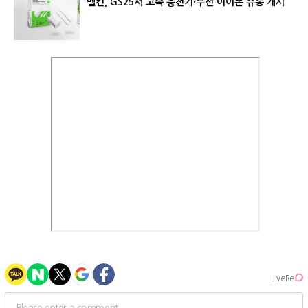
벨킨, GS25서 고속 충전기·무선 이어폰 유통 개시