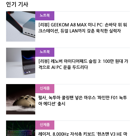
인기 기사
노트북
[리뷰] GEEKOM A8 MAX 미니 PC: 손바닥 위 워
크스테이션, 듀얼 LAN까지 갖춘 묵직한 실력자
노트북
[리뷰] 레노버 아이디어패드 슬림 3: 100만 원대 가
격으로 AI PC 문을 두드리다
신제품
펄사, 녹투아 쿨링팬 넣은 마우스 ‘파인만 F01 녹투
아 에디션’ 출시
신제품
레이저, 8,000Hz 자석축 키보드 ‘헌츠맨 V3 HE 마