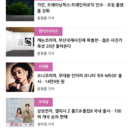
가민, 트레이닝픽스·트레인히로익 인수…코칭 플랫
폼 강화
윤현종 기자
엔터프라이즈
캐논코리아, 부산국제사진제 특별전…젊은 사진가
육성 20년 돌아본다
윤현종 기자
신제품
소니코리아, 무대용 인이어 모니터 ‘IER-M500’ 출
시…14만9천 원
윤현종 기자
모바일
삼성전자, 갤럭시 Z 폴드8·플립8 국내 출시…100
여 개국 순차 판매
정하정 기자