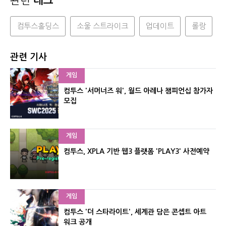
관련
태그
컴투스홀딩스
소울 스트라이크
업데이트
롤랑
관련 기사
게임
컴투스 '서머너즈 워', 월드 아레나 챔피언십 참가자
모집
게임
컴투스, XPLA 기반 웹3 플랫폼 'PLAY3' 사전예약
게임
컴투스 '더 스타라이트', 세계관 담은 콘셉트 아트
워크 공개