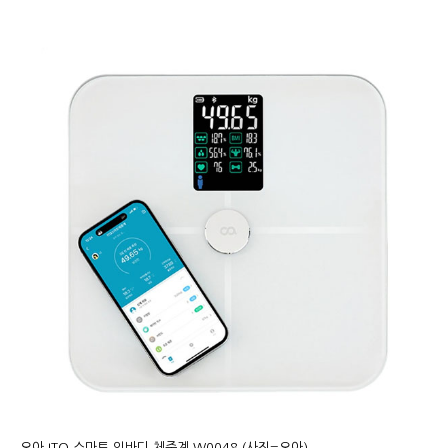
오아 ITO 스마트 인바디 체중계 W0048 (사진=오아)