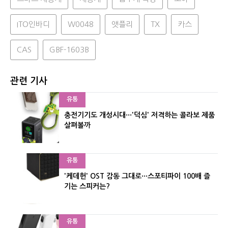
ITO인바디
W0048
앳플리
TX
카스
CAS
GBF-1603B
관련 기사
유통
충전기기도 개성시대···'덕심' 저격하는 콜라보 제품
살펴볼까
유통
'케데헌' OST 감동 그대로···스포티파이 100배 즐
기는 스피커는?
유통