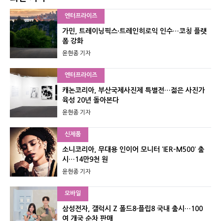
엔터프라이즈
가민, 트레이닝픽스·트레인히로익 인수…코칭 플랫
폼 강화
윤현종 기자
엔터프라이즈
캐논코리아, 부산국제사진제 특별전…젊은 사진가
육성 20년 돌아본다
윤현종 기자
신제품
소니코리아, 무대용 인이어 모니터 ‘IER-M500’ 출
시…14만9천 원
윤현종 기자
모바일
삼성전자, 갤럭시 Z 폴드8·플립8 국내 출시…100
여 개국 순차 판매