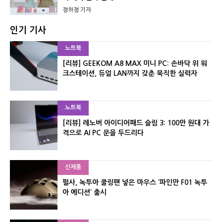
정하정 기자
인기 기사
노트북
[리뷰] GEEKOM A8 MAX 미니 PC: 손바닥 위 워
크스테이션, 듀얼 LAN까지 갖춘 묵직한 실력자
노트북
[리뷰] 레노버 아이디어패드 슬림 3: 100만 원대 가
격으로 AI PC 문을 두드리다
신제품
펄사, 녹투아 쿨링팬 넣은 마우스 ‘파인만 F01 녹투
아 에디션’ 출시