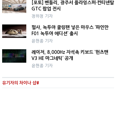
[포토] 벤틀리, 광주서 플라잉스퍼·컨티넨탈
GTC 팝업 전시
정하정 기자
펄사, 녹투아 쿨링팬 넣은 마우스 ‘파인만
F01 녹투아 에디션’ 출시
윤현종 기자
레이저, 8,000Hz 자석축 키보드 ‘헌츠맨
V3 HE 마그네틱’ 공개
윤현종 기자
유기자의 차이나 샵#