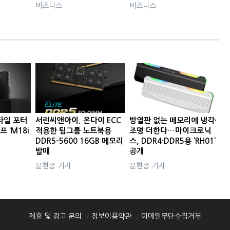
비즈니스
비즈니스
타일 포터
서린씨앤아이, 온다이 ECC
방열판 없는 메모리에 냉각·
프 ‘M18i
적용한 팀그룹 노트북용
조명 더한다…마이크로닉
DDR5-5600 16GB 메모리
스, DDR4·DDR5용 ‘RH01’
발매
공개
윤현종 기자
윤현종 기자
제휴 및 광고 문의
정보이용약관
이메일무단수집거부