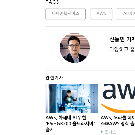
TAGS
아마존웹서비스
AWS
AI 
신동민 기
다양하고 흥
관련기사
AWS, 차세대 AI 위한
AWS, 오라클 데
'P6e-GB200 울트라서버'
스@AWS 정식 
출시
비즈니스