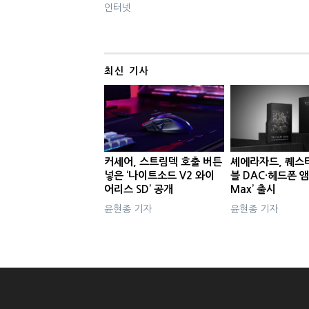
인터넷
최신 기사
커세어, 스트림덱 호출 버튼
셰에라자드, 퀘스
넣은 ‘나이트소드 V2 와이
블 DAC·헤드폰 앰
어리스 SD’ 공개
Max’ 출시
윤현종 기자
윤현종 기자