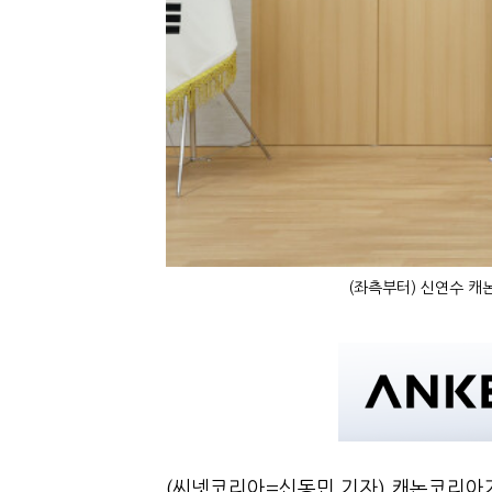
(좌측부터) 신연수 
(씨넷코리아=신동민 기자) 캐논코리아