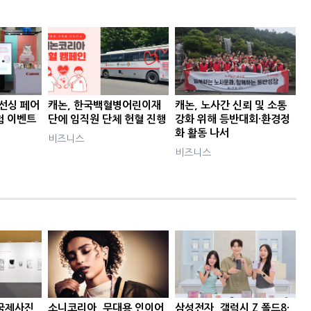
이선싱 페어
캐논, 한국백혈병어린이재
캐논, 노사간 신뢰 및 소통
험 이벤트
단에 임직원 단체 헌혈 진행
강화 위해 등반대회·환경정
화 활동 나서
비즈니스
비즈니스
국제사진
소니코리아, 무대용 인이어
삼성전자, 갤럭시 Z 폴드8·