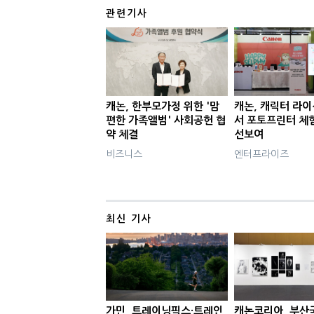
관련기사
캐논, 한부모가정 위한 '맘
캐논, 캐릭터 라
편한 가족앨범' 사회공헌 협
서 포토프린터 체
약 체결
선보여
비즈니스
엔터프라이즈
최신 기사
가민, 트레이닝픽스·트레인
캐논코리아, 부산