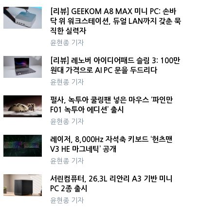
[리뷰] GEEKOM A8 MAX 미니 PC: 손바
닥 위 워크스테이션, 듀얼 LAN까지 갖춘 묵
직한 실력자
윤현종 기자
[리뷰] 레노버 아이디어패드 슬림 3: 100만
원대 가격으로 AI PC 문을 두드리다
윤현종 기자
펄사, 녹투아 쿨링팬 넣은 마우스 ‘파인만
F01 녹투아 에디션’ 출시
윤현종 기자
레이저, 8,000Hz 자석축 키보드 ‘헌츠맨
V3 HE 마그네틱’ 공개
윤현종 기자
서린컴퓨터, 26.3L 리안리 A3 기반 미니
PC 2종 출시
윤현종 기자