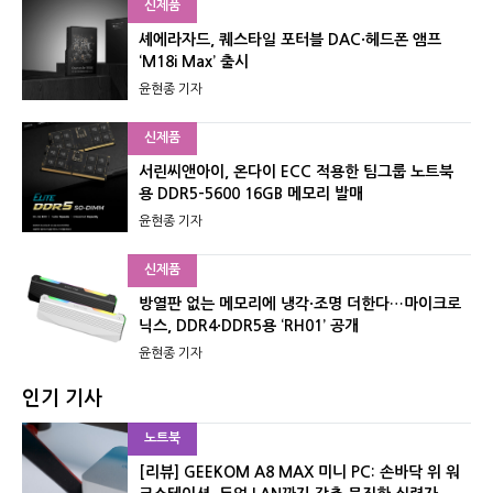
신제품
셰에라자드, 퀘스타일 포터블 DAC·헤드폰 앰프
‘M18i Max’ 출시
윤현종 기자
신제품
서린씨앤아이, 온다이 ECC 적용한 팀그룹 노트북
용 DDR5-5600 16GB 메모리 발매
윤현종 기자
신제품
방열판 없는 메모리에 냉각·조명 더한다…마이크로
닉스, DDR4·DDR5용 ‘RH01’ 공개
윤현종 기자
인기 기사
노트북
[리뷰] GEEKOM A8 MAX 미니 PC: 손바닥 위 워