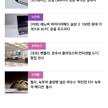
크스테이션, 듀얼 LAN까지 갖춘 묵직한 실력자
노트북
[리뷰] 레노버 아이디어패드 슬림 3: 100만 원대 가
격으로 AI PC 문을 두드리다
포토뉴스
[포토] 벤틀리, 광주서 플라잉스퍼·컨티넨탈 GTC
팝업 전시
신제품
펄사, 녹투아 쿨링팬 넣은 마우스 ‘파인만 F01 녹투
아 에디션’ 출시
신제품