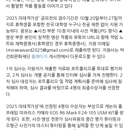
서 활발한 작품 활동을 이어가고 있다.
‘2025 미래작가상’ 공모전의 접수기간은 10월 20일부터 27일까
지로 휴학생을 포함한 전국 대학생 누구나 전공 제한 없이 지원 가
능하다. 응모는 ▲사진 부문 10점 이내의 사진 작품(JPG 형식) ▲
영상 부문 본인이 창작한 영상 작품의 유튜브 URL과 함께 작업 노
트와 재학증명서(휴학생인 경우 휴학증명서), 지원 이메일
(miraeaward2025@gmail.com)로 제출하면 된다. 지원서는 박
건희문화재단
홈페이지
게시판에서 다운로드할 수 있다.
1차 심사는 지원자가 제출한 자료와 포트폴리오를 토대로 평가하
고, 2차 심사는 개별 공지를 통해 인터뷰 심사를 거쳐 진행한다. 2
차 심사 대상자는 포트폴리오 및 작업 계획서를 준비해 심사에 참
석해야 하며, 심사 결과를 바탕으로 4명의 최종수상자를 선정한
다.
‘2025 미래작가상’에 선정된 4명의 수상자는 부상으로 캐논의 풀
프레임 미러리스 카메라 EOS R6 Mark ll 24-105 USM KIT를 받
게 된다. 또한, 사진·영상 전문가 심사위원의 중간 평가 튜터링과
오형근 사진가의 마스터 튜터링을 통해 실력을 한 단계 높일 수 있