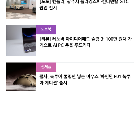
[포토] 벤틀리, 광주서 플라잉스퍼·컨티넨탈 GTC
팝업 전시
노트북
[리뷰] 레노버 아이디어패드 슬림 3: 100만 원대 가
격으로 AI PC 문을 두드리다
신제품
펄사, 녹투아 쿨링팬 넣은 마우스 ‘파인만 F01 녹투
아 에디션’ 출시
신제품
레이저, 8,000Hz 자석축 키보드 ‘헌츠맨 V3 HE 마
그네틱’ 공개