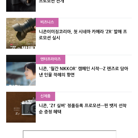
프로모션 전개
비즈니스
니콘이미징코리아, 첫 시네마 카메라 ‘ZR’ 발매 프
로모션 실시
엔터프라이즈
니콘, '월간 NIKKOR' 캠페인 시작···Z 렌즈로 담아
낸 인물 작례의 향연
신제품
니콘, 'Zf 실버' 정품등록 프로모션···핀 뱃지 선착
순 증정 혜택