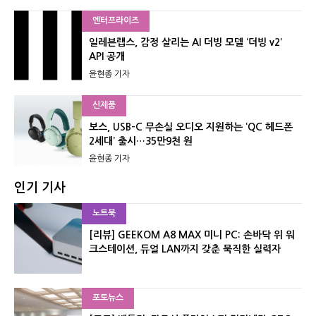
엔터프라이즈
일레븐랩스, 감정 살리는 AI 더빙 모델 ‘더빙 v2’
API 공개
윤현종 기자
신제품
보스, USB-C 무손실 오디오 지원하는 ‘QC 헤드폰
2세대’ 출시…35만9천 원
윤현종 기자
인기 기사
노트북
[리뷰] GEEKOM A8 MAX 미니 PC: 손바닥 위 워
크스테이션, 듀얼 LAN까지 갖춘 묵직한 실력자
포토뉴스