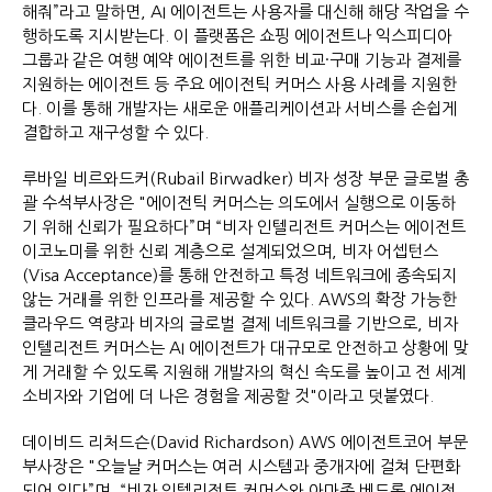
해줘”라고 말하면, AI 에이전트는 사용자를 대신해 해당 작업을 수
행하도록 지시받는다. 이 플랫폼은 쇼핑 에이전트나 익스피디아
그룹과 같은 여행 예약 에이전트를 위한 비교·구매 기능과 결제를
지원하는 에이전트 등 주요 에이전틱 커머스 사용 사례를 지원한
다. 이를 통해 개발자는 새로운 애플리케이션과 서비스를 손쉽게
결합하고 재구성할 수 있다.
루바일 비르와드커(Rubail Birwadker) 비자 성장 부문 글로벌 총
괄 수석부사장은 "에이전틱 커머스는 의도에서 실행으로 이동하
기 위해 신뢰가 필요하다”며 “비자 인텔리전트 커머스는 에이전트
이코노미를 위한 신뢰 계층으로 설계되었으며, 비자 어셉턴스
(Visa Acceptance)를 통해 안전하고 특정 네트워크에 종속되지
않는 거래를 위한 인프라를 제공할 수 있다. AWS의 확장 가능한
클라우드 역량과 비자의 글로벌 결제 네트워크를 기반으로, 비자
인텔리전트 커머스는 AI 에이전트가 대규모로 안전하고 상황에 맞
게 거래할 수 있도록 지원해 개발자의 혁신 속도를 높이고 전 세계
소비자와 기업에 더 나은 경험을 제공할 것"이라고 덧붙였다.
데이비드 리처드슨(David Richardson) AWS 에이전트코어 부문
부사장은 "오늘날 커머스는 여러 시스템과 중개자에 걸쳐 단편화
되어 있다”며, “비자 인텔리전트 커머스와 아마존 베드록 에이전