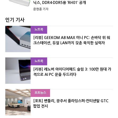
닉스, DDR4·DDR5용 ‘RH01’ 공개
윤현종 기자
인기 기사
노트북
[리뷰] GEEKOM A8 MAX 미니 PC: 손바닥 위 워
크스테이션, 듀얼 LAN까지 갖춘 묵직한 실력자
노트북
[리뷰] 레노버 아이디어패드 슬림 3: 100만 원대 가
격으로 AI PC 문을 두드리다
포토뉴스
[포토] 벤틀리, 광주서 플라잉스퍼·컨티넨탈 GTC
팝업 전시