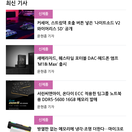
최신 기사
신제품
커세어, 스트림덱 호출 버튼 넣은 ‘나이트소드 V2
와이어리스 SD’ 공개
윤현종 기자
신제품
셰에라자드, 퀘스타일 포터블 DAC·헤드폰 앰프
‘M18i Max’ 출시
윤현종 기자
신제품
서린씨앤아이, 온다이 ECC 적용한 팀그룹 노트북
용 DDR5-5600 16GB 메모리 발매
윤현종 기자
신제품
방열판 없는 메모리에 냉각·조명 더한다…마이크로