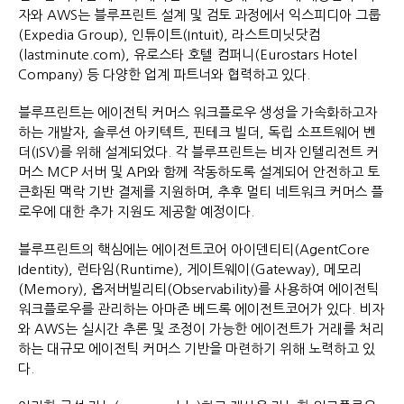
자와 AWS는 블루프린트 설계 및 검토 과정에서 익스피디아 그룹
(Expedia Group), 인튜이트(Intuit), 라스트미닛닷컴
(lastminute.com), 유로스타 호텔 컴퍼니(Eurostars Hotel
Company) 등 다양한 업계 파트너와 협력하고 있다.
블루프린트는 에이전틱 커머스 워크플로우 생성을 가속화하고자
하는 개발자, 솔루션 아키텍트, 핀테크 빌더, 독립 소프트웨어 벤
더(ISV)를 위해 설계되었다. 각 블루프린트는 비자 인텔리전트 커
머스 MCP 서버 및 API와 함께 작동하도록 설계되어 안전하고 토
큰화된 맥락 기반 결제를 지원하며, 추후 멀티 네트워크 커머스 플
로우에 대한 추가 지원도 제공할 예정이다.
블루프린트의 핵심에는 에이전트코어 아이덴티티(AgentCore
Identity), 런타임(Runtime), 게이트웨이(Gateway), 메모리
(Memory), 옵저버빌리티(Observability)를 사용하여 에이전틱
워크플로우를 관리하는 아마존 베드록 에이전트코어가 있다. 비자
와 AWS는 실시간 추론 및 조정이 가능한 에이전트가 거래를 처리
하는 대규모 에이전틱 커머스 기반을 마련하기 위해 노력하고 있
다.