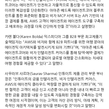
트코어는 에이전트가 안전하고 자율적으로 통신할 수 있도록 하여
이러한 복잡성을 단순화한다. 아마존 베드록 에이전트코어 블루프
린트를 통한 표준화된 통합과 비자 MCP 서버 또는 API 기반의 내
장 결제를 통해, AWS 고객이 에이전트와 에이전트 도구를 구축하
고 배포하는 과정을 더욱 간단하게 만들 것”이라고 설명했다.
카렌 볼다(Karen Bolda) 익스피디아 그룹 B2B 부문 최고제품기
술책임자는 "AWS와 비자와 함께 B2B 파트너를 위한 여행 분야의
에이전틱 아키텍처를 발전시키게 되어 기쁘다”며, “아마존 베드록
에이전트코어와 비자 인텔리전트 커머스를 통해 탐색·예약·결제가
에이전트로 원활하게 연결되어 글로벌 여행을 간소화하는 차세대
여행 경험을 제공할 수 있다"고 말했다.
사우라브 샤르마(Saurav Sharma) 인튜이트 제품 관리 부문 부사
장은 "인튜이트의 금융 인텔리전트, 비자 인텔리전트 커머스,
AWS의 에이전틱 클라우드 역량을 연결하게 되어 기쁘다”며, “이
번 협력은 고객이 세금 신고 시즌뿐 아니라 연중 내내 더 빠르고 현
명한 금융 결정을 내릴 수 있도록 자동화된 경험을 구축하는 강력
한 여정의 시작점이며, 이는 고객의 자산 관리 방식, 미래 계획, 지
속적인 재정적 자유 달성 방식을 변화시킬 것"이라고 말했다.