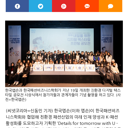
한국엡손과 한국패션비즈니스학회가 지난 19일 개최한 친환경 디지털 텍스
타일 공모전 시상식에서 참가자들과 관계자들이 기념 촬영을 하고 있다. (사
진=한국엡손)
(씨넷코리아=신동민 기자) 한국엡손(이하 엡손)이 한국패션비즈
니스학회와 협업해 친환경 패션산업의 미래 인재 양성과 K-패션
활성화를 도모하고자 기획한 ‘Details for tomorrow with U -