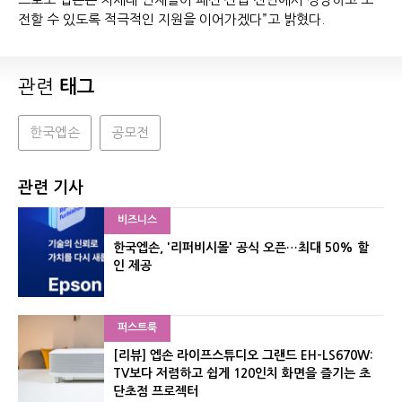
전할 수 있도록 적극적인 지원을 이어가겠다”고 밝혔다.
관련
태그
한국엡손
공모전
관련 기사
비즈니스
한국엡손, '리퍼비시몰' 공식 오픈…최대 50% 할
인 제공
퍼스트룩
[리뷰] 엡손 라이프스튜디오 그랜드 EH-LS670W:
TV보다 저렴하고 쉽게 120인치 화면을 즐기는 초
단초점 프로젝터