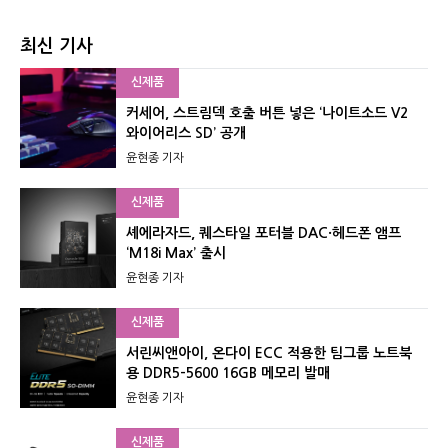
최신 기사
신제품
커세어, 스트림덱 호출 버튼 넣은 ‘나이트소드 V2
와이어리스 SD’ 공개
윤현종 기자
신제품
셰에라자드, 퀘스타일 포터블 DAC·헤드폰 앰프
‘M18i Max’ 출시
윤현종 기자
신제품
서린씨앤아이, 온다이 ECC 적용한 팀그룹 노트북
용 DDR5-5600 16GB 메모리 발매
윤현종 기자
신제품