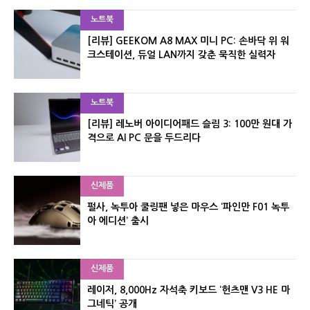
노트북
[리뷰] GEEKOM A8 MAX 미니 PC: 손바닥 위 워
크스테이션, 듀얼 LAN까지 갖춘 묵직한 실력자
노트북
[리뷰] 레노버 아이디어패드 슬림 3: 100만 원대 가
격으로 AI PC 문을 두드리다
신제품
펄사, 녹투아 쿨링팬 넣은 마우스 ‘파인만 F01 녹투
아 에디션’ 출시
신제품
레이저, 8,000Hz 자석축 키보드 ‘헌츠맨 V3 HE 마
그네틱’ 공개