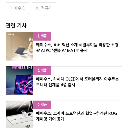
에이수스
AI 컴퓨터
관련 기사
신제품
에이수스, 특허 혁신 소재 세랄루미늄 적용한 초경
량 AI PC '젠북 A16·A14' 출시
신제품
에이수스, 차세대 OLED에서 포터블까지 아우르는
모니터 신제품 4종 출시
신제품
에이수스, 코지마 프로덕션과 협업···한정판 ROG
게이밍 기어 공개