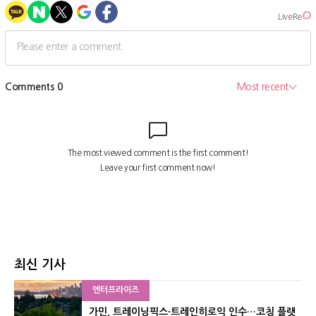
최신 기사
엔터프라이즈
가민, 트레이닝픽스·트레인히로익 인수…코칭 플랫