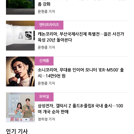
폼 강화
윤현종 기자
엔터프라이즈
캐논코리아, 부산국제사진제 특별전…젊은 사진가
육성 20년 돌아본다
윤현종 기자
신제품
소니코리아, 무대용 인이어 모니터 ‘IER-M500’ 출
시…14만9천 원
윤현종 기자
모바일
삼성전자, 갤럭시 Z 폴드8·플립8 국내 출시…100
여 개국 순차 판매
정하정 기자
인기 기사