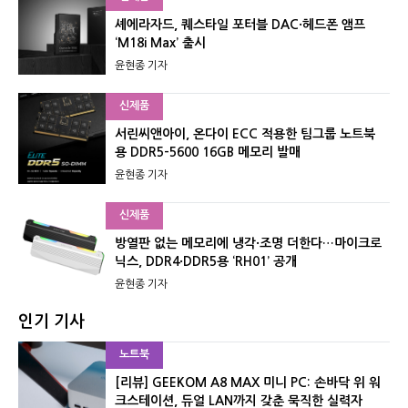
셰에라자드, 퀘스타일 포터블 DAC·헤드폰 앰프
‘M18i Max’ 출시
윤현종 기자
신제품
서린씨앤아이, 온다이 ECC 적용한 팀그룹 노트북
용 DDR5-5600 16GB 메모리 발매
윤현종 기자
신제품
방열판 없는 메모리에 냉각·조명 더한다…마이크로
닉스, DDR4·DDR5용 ‘RH01’ 공개
윤현종 기자
인기 기사
노트북
[리뷰] GEEKOM A8 MAX 미니 PC: 손바닥 위 워
크스테이션, 듀얼 LAN까지 갖춘 묵직한 실력자