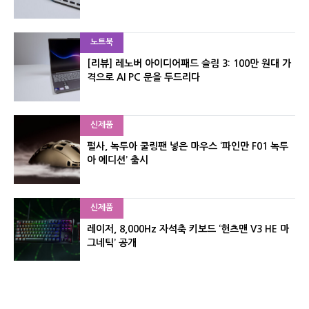
노트북
[리뷰] 레노버 아이디어패드 슬림 3: 100만 원대 가
격으로 AI PC 문을 두드리다
신제품
펄사, 녹투아 쿨링팬 넣은 마우스 ‘파인만 F01 녹투
아 에디션’ 출시
신제품
레이저, 8,000Hz 자석축 키보드 ‘헌츠맨 V3 HE 마
그네틱’ 공개
신제품