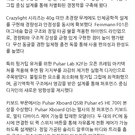
그립 중심 설계를 통해 차별화된 경쟁력을 구축해 왔다.
Crazylight 시리즈는 40g 미만 초경량 무게에도 인체공학적 설계
를 구현해 경량성과 안정성을 동시에 확보했다. Feinmann F01은
마그네슘 합금 구조와 정밀 타공 쉘을 적용한 하이엔드 라인업으
로, 경량화와 구조적 강성을 균형 있게 구현한 점이 높이 평가됐
다. 무선 동글을 겸한 일체형 충전 독을 통해 사용 편의성과 완성도
를 높였다.
특히 핑거팁 유저를 위한 Pulsar Lab X2F는 오픈 프레임 아키텍
처를 적용해 후면 팜 지지부를 과감히 제거한 실험적 디자인으로
주목받았다. 불필요한 요소를 최소화해 핑거팁 그립에 최적화했으
며, 공기역학적 구조에서 영감을 받은 설계를 통해 퍼포먼스 중심
디자인의 새로운 방향성을 제시했다.
키보드 부문에서는 Pulsar Xboard QS와 Pulsar eS HE 70이 본
상을 수상했다. Pulsar Xboard QS는 펄사의 첫 퍼포먼스 키보드
로, 멀티 디바이스 제어 기능을 탑재한 모델이다. 두 대의 PC에 동
시에 연결한 뒤 퀵 스위치 버튼을 통해 자유롭게 전환 제어가 가능
하도록 설계됐다. 정밀 가공된 솔리드 알루미늄 바디와 트리플 흡