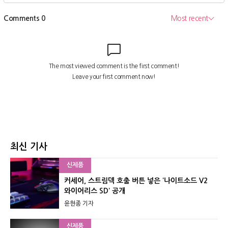
최신 기사
신제품
커세어, 스트림덱 호출 버튼 넣은 ‘나이트소드 V2
와이어리스 SD’ 공개
윤현종 기자
신제품