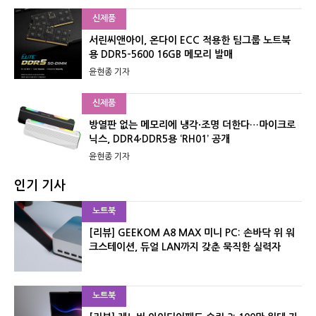
신제품
서린씨앤아이, 온다이 ECC 적용한 팀그룹 노트북
용 DDR5-5600 16GB 메모리 발매
윤현종 기자
신제품
방열판 없는 메모리에 냉각·조명 더한다…마이크로
닉스, DDR4·DDR5용 ‘RH01’ 공개
윤현종 기자
인기 기사
노트북
[리뷰] GEEKOM A8 MAX 미니 PC: 손바닥 위 워
크스테이션, 듀얼 LAN까지 갖춘 묵직한 실력자
노트북