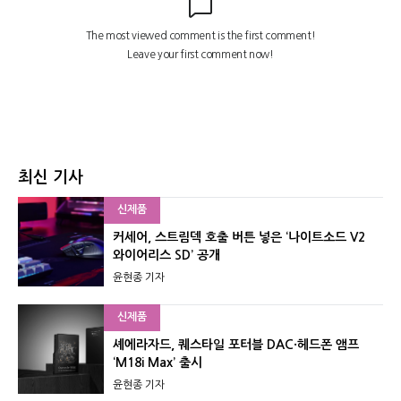
최신 기사
신제품
커세어, 스트림덱 호출 버튼 넣은 ‘나이트소드 V2
와이어리스 SD’ 공개
윤현종 기자
신제품
셰에라자드, 퀘스타일 포터블 DAC·헤드폰 앰프
‘M18i Max’ 출시
윤현종 기자