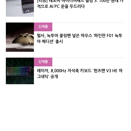
[리뷰] 레노버 아이디어패드 슬림 3: 100만 원대 가
격으로 AI PC 문을 두드리다
신제품
펄사, 녹투아 쿨링팬 넣은 마우스 ‘파인만 F01 녹투
아 에디션’ 출시
신제품
레이저, 8,000Hz 자석축 키보드 ‘헌츠맨 V3 HE 마
그네틱’ 공개
신제품
서린컴퓨터, 26.3L 리안리 A3 기반 미니 PC 2종 출
시