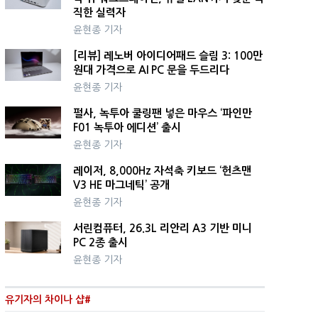
직한 실력자
윤현종 기자
[리뷰] 레노버 아이디어패드 슬림 3: 100만
원대 가격으로 AI PC 문을 두드리다
윤현종 기자
펄사, 녹투아 쿨링팬 넣은 마우스 ‘파인만
F01 녹투아 에디션’ 출시
윤현종 기자
레이저, 8,000Hz 자석축 키보드 ‘헌츠맨
V3 HE 마그네틱’ 공개
윤현종 기자
서린컴퓨터, 26.3L 리안리 A3 기반 미니
PC 2종 출시
윤현종 기자
유기자의 차이나 샵#