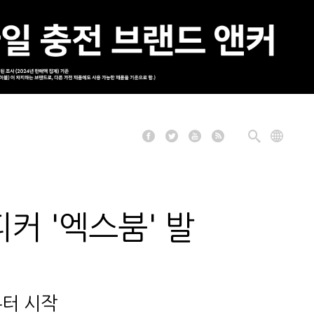
피커 '엑스붐' 발
부터 시작