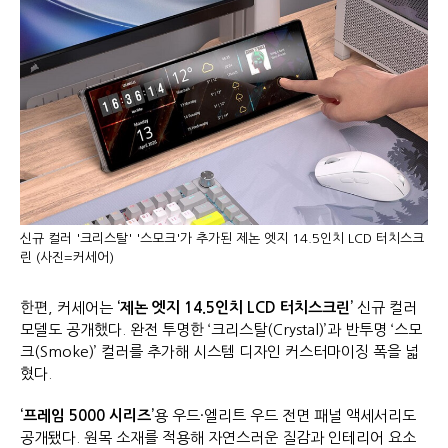
신규 컬러 '크리스탈' '스모크'가 추가된 제논 엣지 14.5인치 LCD 터치스크
린 (사진=커세어)
한편, 커세어는
‘
제논 엣지
14.5
인치
LCD
터치스크린
’
신규 컬러
모델도 공개했다. 완전 투명한 ‘크리스탈(Crystal)’과 반투명 ‘스모
크(Smoke)’ 컬러를 추가해 시스템 디자인 커스터마이징 폭을 넓
혔다.
‘
프레임
5000
시리즈
’
용 우드·엘리트 우드 전면 패널 액세서리도
공개됐다. 원목 소재를 적용해 자연스러운 질감과 인테리어 요소