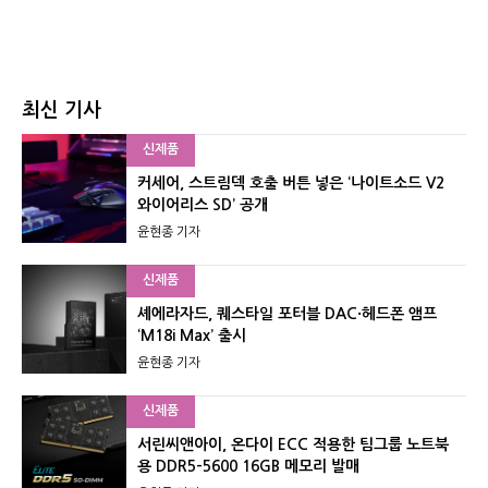
최신 기사
신제품
커세어, 스트림덱 호출 버튼 넣은 ‘나이트소드 V2
와이어리스 SD’ 공개
윤현종 기자
신제품
셰에라자드, 퀘스타일 포터블 DAC·헤드폰 앰프
‘M18i Max’ 출시
윤현종 기자
신제품
서린씨앤아이, 온다이 ECC 적용한 팀그룹 노트북
용 DDR5-5600 16GB 메모리 발매