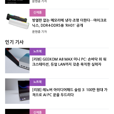
윤현종 기자
신제품
방열판 없는 메모리에 냉각·조명 더한다…마이크로
닉스, DDR4·DDR5용 ‘RH01’ 공개
윤현종 기자
인기 기사
노트북
[리뷰] GEEKOM A8 MAX 미니 PC: 손바닥 위 워
크스테이션, 듀얼 LAN까지 갖춘 묵직한 실력자
노트북
[리뷰] 레노버 아이디어패드 슬림 3: 100만 원대 가
격으로 AI PC 문을 두드리다
신제품