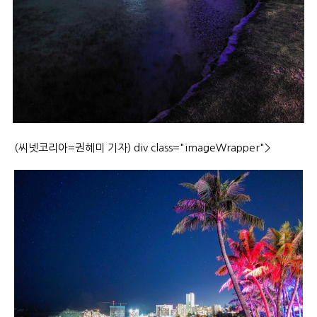
(씨넷코리아=권혜미 기자) div class="imageWrapper">