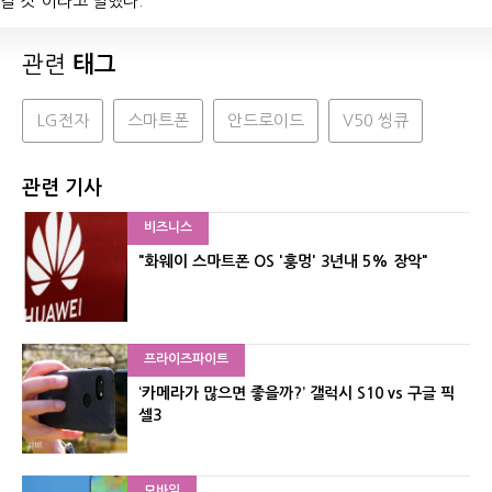
갈 것”이라고 말했다.
관련
태그
LG전자
스마트폰
안드로이드
V50 씽큐
관련 기사
비즈니스
"화웨이 스마트폰 OS '훙멍' 3년내 5% 장악"
프라이즈파이트
‘카메라가 많으면 좋을까?’ 갤럭시 S10 vs 구글 픽
셀3
모바일