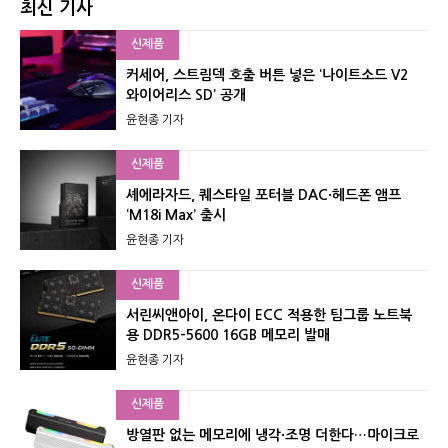
최신 기사
신제품
커세어, 스트림덱 호출 버튼 넣은 ‘나이트소드 V2
와이어리스 SD’ 공개
윤현종 기자
신제품
셰에라자드, 퀘스타일 포터블 DAC·헤드폰 앰프
‘M18i Max’ 출시
윤현종 기자
신제품
서린씨앤아이, 온다이 ECC 적용한 팀그룹 노트북
용 DDR5-5600 16GB 메모리 발매
윤현종 기자
신제품
방열판 없는 메모리에 냉각·조명 더한다…마이크로