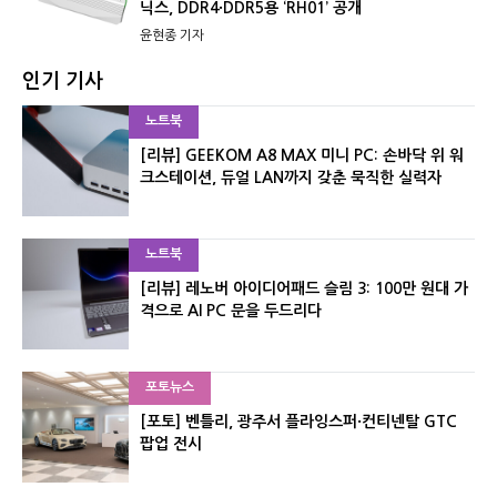
닉스, DDR4·DDR5용 ‘RH01’ 공개
윤현종 기자
인기 기사
노트북
[리뷰] GEEKOM A8 MAX 미니 PC: 손바닥 위 워
크스테이션, 듀얼 LAN까지 갖춘 묵직한 실력자
노트북
[리뷰] 레노버 아이디어패드 슬림 3: 100만 원대 가
격으로 AI PC 문을 두드리다
포토뉴스
[포토] 벤틀리, 광주서 플라잉스퍼·컨티넨탈 GTC
팝업 전시