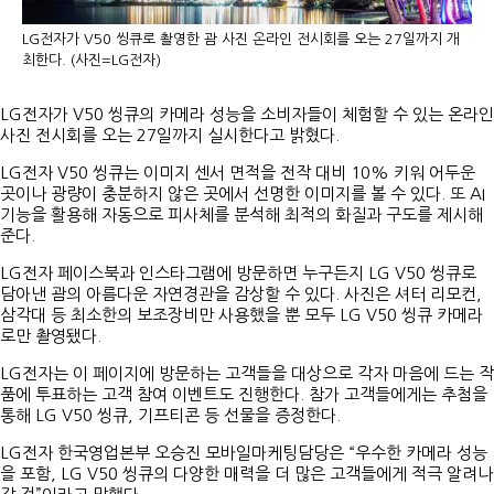
LG전자가 V50 씽큐로 촬영한 괌 사진 온라인 전시회를 오는 27일까지 개
최한다. (사진=LG전자)
LG전자가 V50 씽큐의 카메라 성능을 소비자들이 체험할 수 있는 온라인
사진 전시회를 오는 27일까지 실시한다고 밝혔다.
LG전자 V50 씽큐는 이미지 센서 면적을 전작 대비 10% 키워 어두운
곳이나 광량이 충분하지 않은 곳에서 선명한 이미지를 볼 수 있다. 또 AI
기능을 활용해 자동으로 피사체를 분석해 최적의 화질과 구도를 제시해
준다.
LG전자 페이스북과 인스타그램에 방문하면 누구든지 LG V50 씽큐로
담아낸 괌의 아름다운 자연경관을 감상할 수 있다. 사진은 셔터 리모컨,
삼각대 등 최소한의 보조장비만 사용했을 뿐 모두 LG V50 씽큐 카메라
로만 촬영됐다.
LG전자는 이 페이지에 방문하는 고객들을 대상으로 각자 마음에 드는 작
품에 투표하는 고객 참여 이벤트도 진행한다. 참가 고객들에게는 추첨을
통해 LG V50 씽큐, 기프티콘 등 선물을 증정한다.
LG전자 한국영업본부 오승진 모바일마케팅담당은 “우수한 카메라 성능
을 포함, LG V50 씽큐의 다양한 매력을 더 많은 고객들에게 적극 알려나