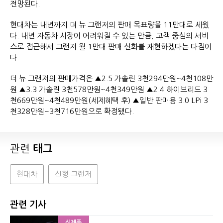
전망된다.
현대차는 내년까지 더 뉴 그랜저의 판매 목표량을 11만대로 세웠
다. 내년 자동차 시장이 어려워질 수 있는 만큼, 고객 중심의 서비
스로 접근해서 그랜저 월 1만대 판매 신화를 재현하겠다는 다짐이
다.
더 뉴 그랜저의 판매가격은 ▲2.5 가솔린 3천294만원~4천108만
원 ▲3.3 가솔린 3천578만원~4천349만원 ▲2.4 하이브리드 3
천669만원~4천489만원(세제혜택 후) ▲일반 판매용 3.0 LPi 3
천328만원~3천716만원으로 확정됐다.
관련
태그
현대차
신형 그랜저
관련 기사
신제품