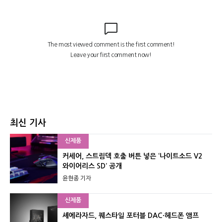
최신 기사
신제품
커세어, 스트림덱 호출 버튼 넣은 ‘나이트소드 V2
와이어리스 SD’ 공개
윤현종 기자
신제품
셰에라자드, 퀘스타일 포터블 DAC·헤드폰 앰프