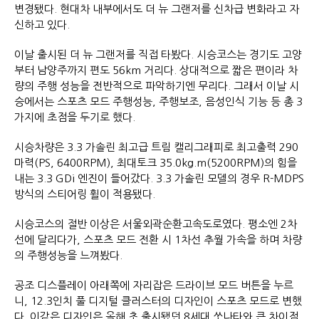
변경됐다. 현대차 내부에서도 더 뉴 그랜저를 신차급 변화라고 자
신하고 있다.
이날 출시된 더 뉴 그랜저를 직접 타봤다. 시승코스는 경기도 고양
부터 남양주까지 편도 56km 거리다. 상대적으로 짧은 편이라 차
량의 주행 성능을 전반적으로 파악하기엔 무리다. 그래서 이날 시
승에서는 스포츠 모드 주행성능, 주행보조, 음성인식 기능 등 총 3
가지에 초점을 두기로 했다.
시승차량은 3.3 가솔린 최고급 트림 캘리그래피로 최고출력 290
마력(PS, 6400RPM), 최대토크 35.0kg.m(5200RPM)의 힘을
내는 3.3 GDi 엔진이 들어갔다. 3.3 가솔린 모델의 경우 R-MDPS
방식의 스티어링 휠이 적용됐다.
시승코스의 절반 이상은 서울외곽순환고속도로였다. 평소엔 2차
선에 달리다가, 스포츠 모드 전환 시 1차선 추월 가속을 하며 차량
의 주행성능을 느껴봤다.
공조 디스플레이 아래쪽에 자리잡은 드라이브 모드 버튼을 누르
니, 12.3인치 풀 디지털 클러스터의 디자인이 스포츠 모드로 변했
다. 이같은 디자인은 올해 초 출시됐던 8세대 쏘나타와 큰 차이점