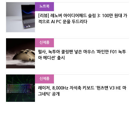
노트북
[리뷰] 레노버 아이디어패드 슬림 3: 100만 원대 가
격으로 AI PC 문을 두드리다
신제품
펄사, 녹투아 쿨링팬 넣은 마우스 ‘파인만 F01 녹투
아 에디션’ 출시
신제품
레이저, 8,000Hz 자석축 키보드 ‘헌츠맨 V3 HE 마
그네틱’ 공개
포토뉴스
[포토] 벤틀리, 광주서 플라잉스퍼·컨티넨탈 GTC
팝업 전시