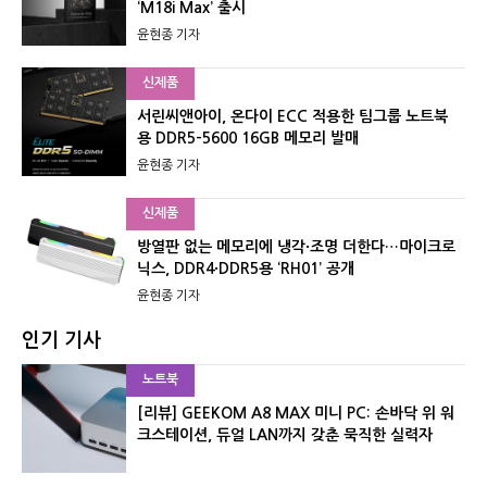
‘M18i Max’ 출시
윤현종 기자
신제품
서린씨앤아이, 온다이 ECC 적용한 팀그룹 노트북
용 DDR5-5600 16GB 메모리 발매
윤현종 기자
신제품
방열판 없는 메모리에 냉각·조명 더한다…마이크로
닉스, DDR4·DDR5용 ‘RH01’ 공개
윤현종 기자
인기 기사
노트북
[리뷰] GEEKOM A8 MAX 미니 PC: 손바닥 위 워
크스테이션, 듀얼 LAN까지 갖춘 묵직한 실력자