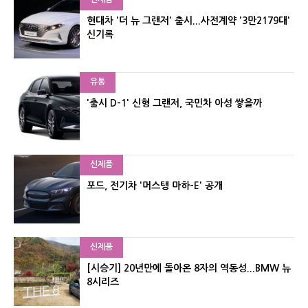
현대차 '더 뉴 그랜저' 출시...사전계약 '3만2179대'
신기록
유통
'출시 D-1' 신형 그랜저, 국민차 아성 쌓을까
신제품
포드, 전기차 '머스탱 마하-E' 공개
신제품
[시승기] 20년만에 돌아온 8자의 역동성...BMW 뉴
8시리즈