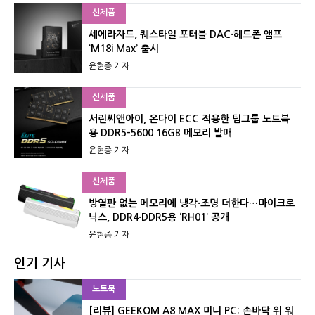
신제품
셰에라자드, 퀘스타일 포터블 DAC·헤드폰 앰프
‘M18i Max’ 출시
윤현종 기자
신제품
서린씨앤아이, 온다이 ECC 적용한 팀그룹 노트북
용 DDR5-5600 16GB 메모리 발매
윤현종 기자
신제품
방열판 없는 메모리에 냉각·조명 더한다…마이크로
닉스, DDR4·DDR5용 ‘RH01’ 공개
윤현종 기자
인기 기사
노트북
[리뷰] GEEKOM A8 MAX 미니 PC: 손바닥 위 워