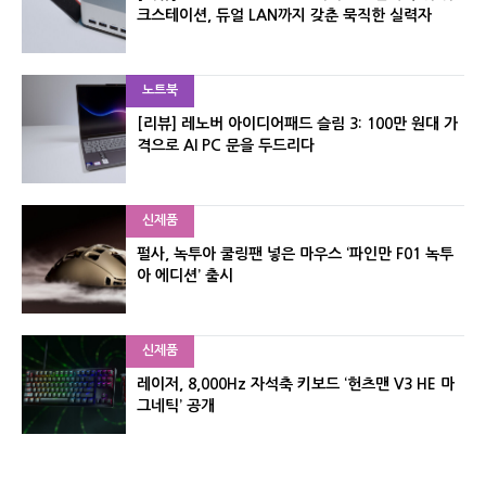
크스테이션, 듀얼 LAN까지 갖춘 묵직한 실력자
노트북
[리뷰] 레노버 아이디어패드 슬림 3: 100만 원대 가
격으로 AI PC 문을 두드리다
신제품
펄사, 녹투아 쿨링팬 넣은 마우스 ‘파인만 F01 녹투
아 에디션’ 출시
신제품
레이저, 8,000Hz 자석축 키보드 ‘헌츠맨 V3 HE 마
그네틱’ 공개
신제품