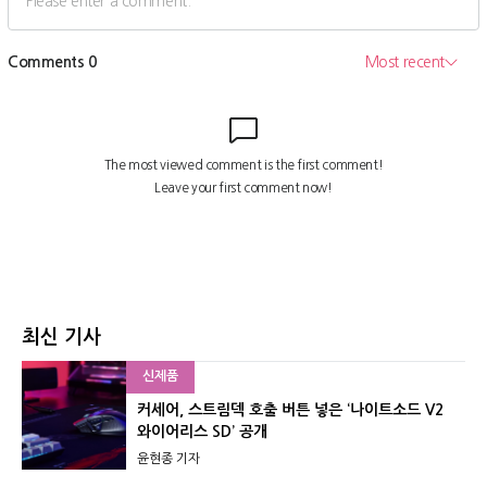
최신 기사
신제품
커세어, 스트림덱 호출 버튼 넣은 ‘나이트소드 V2
와이어리스 SD’ 공개
윤현종 기자