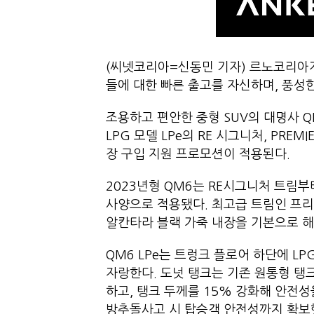
(씨넷코리아=신동민 기자) 르노코리아자
들에 대한 빠른 출고를 자신하며, 풍성
조용하고 편안한 중형 SUV의 대명사 
LPG 모델 LPe의 RE 시그니처, PRE
장 구입 지원 프로모션이 적용된다.
2023년형 QM6는 RE시그니처 트림
사양으로 적용됐다. 최고급 트림인 프리
알칸타라 블랙 가죽 내장을 기본으로
QM6 LPe는 트렁크 플로어 하단에 L
자랑한다. 도넛 탱크는 기존 원통형 탱
하고, 탱크 두께를 15% 강화해 안전성
방추돌사고 시 탑승객 안전성까지 확