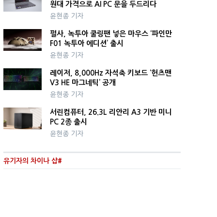
원대 가격으로 AI PC 문을 두드리다
윤현종 기자
펄사, 녹투아 쿨링팬 넣은 마우스 ‘파인만
F01 녹투아 에디션’ 출시
윤현종 기자
레이저, 8,000Hz 자석축 키보드 ‘헌츠맨
V3 HE 마그네틱’ 공개
윤현종 기자
서린컴퓨터, 26.3L 리안리 A3 기반 미니
PC 2종 출시
윤현종 기자
유기자의 차이나 샵#