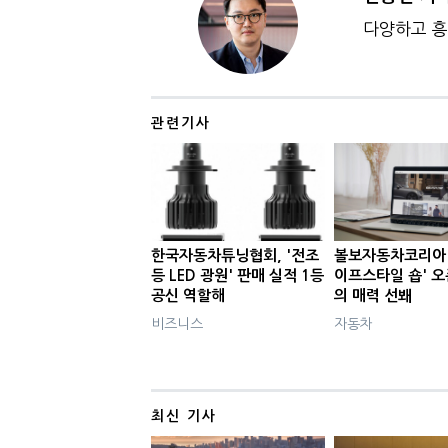
다양하고 흥
관련기사
한국자동차튜닝협회, '전조
볼보자동차코리아 
등 LED 광원' 판매 실적 1등
이프스타일 숍' 
공신 역할해
의 매력 선봬
비즈니스
자동차
최신 기사