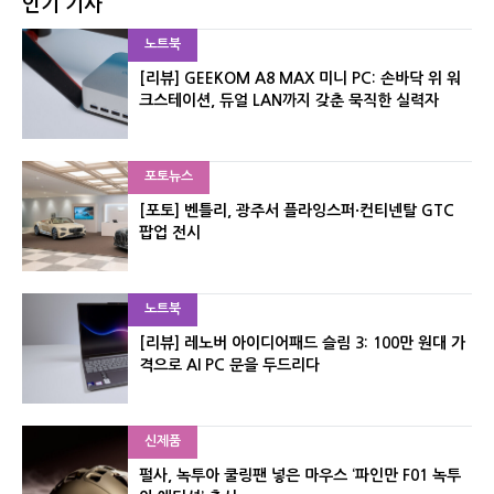
인기 기사
노트북
[리뷰] GEEKOM A8 MAX 미니 PC: 손바닥 위 워
크스테이션, 듀얼 LAN까지 갖춘 묵직한 실력자
포토뉴스
[포토] 벤틀리, 광주서 플라잉스퍼·컨티넨탈 GTC
팝업 전시
노트북
[리뷰] 레노버 아이디어패드 슬림 3: 100만 원대 가
격으로 AI PC 문을 두드리다
신제품
펄사, 녹투아 쿨링팬 넣은 마우스 ‘파인만 F01 녹투