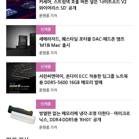
커세어, 스트림덱 호출 버튼 넣은 ‘나이트소드 V2
와이어리스 SD’ 공개
윤현종 기자
신제품
셰에라자드, 퀘스타일 포터블 DAC·헤드폰 앰프
‘M18i Max’ 출시
윤현종 기자
신제품
서린씨앤아이, 온다이 ECC 적용한 팀그룹 노트북
용 DDR5-5600 16GB 메모리 발매
윤현종 기자
신제품
방열판 없는 메모리에 냉각·조명 더한다…마이크로
닉스, DDR4·DDR5용 ‘RH01’ 공개
윤현종 기자