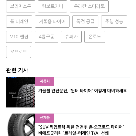
브리지스톤
람보르기니
우라칸 스테라토
올 터레인
겨울용 타이어
독점 공급
주행 성능
V10 엔진
4륜구동
슈퍼카
온로드
오프로드
관련 기사
자동차
겨울철 안전운전, '윈터 타이어' 이렇게 대비하세요
신제품
"SUV·픽업트럭 위한 전천후 온·오프로드 타이어"
비에프굿리치 '트레일-터레인 T/A' 선봬