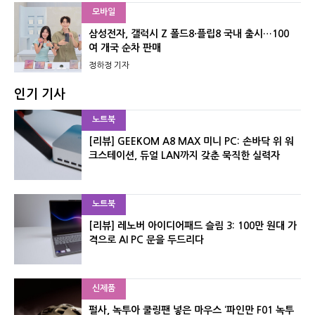
모바일
삼성전자, 갤럭시 Z 폴드8·플립8 국내 출시…100
여 개국 순차 판매
정하정 기자
인기 기사
노트북
[리뷰] GEEKOM A8 MAX 미니 PC: 손바닥 위 워
크스테이션, 듀얼 LAN까지 갖춘 묵직한 실력자
노트북
[리뷰] 레노버 아이디어패드 슬림 3: 100만 원대 가
격으로 AI PC 문을 두드리다
신제품
펄사, 녹투아 쿨링팬 넣은 마우스 ‘파인만 F01 녹투