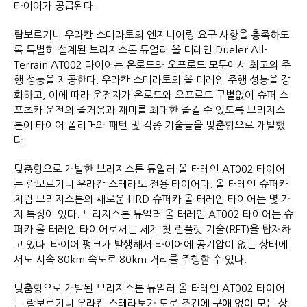
타이어가 공급된다.
람보르기니 우라칸 스테라토의 엔지니어링 요구 사항을 충족하도
록 특별히 설계된 브리지스톤 듀얼러 올 터레인 Dueler All-
Terrain AT002 타이어는 온로드와 오프로드 모두에서 최고의 주
행 성능을 제공한다. 우라칸 스테라토의 올 터레인 주행 성능을 강
화하고, 이에 따라 운전자가 온로드와 오프로드 구별없이 슈퍼 스
포츠카 운전의 즐거움과 재미를 최대한 즐길 수 있도록 브리지스
톤이 타이어 폴리머와 패턴 및 각종 기술들을 맞춤형으로 개발했
다.
맞춤형으로 개발한 브리지스톤 듀얼러 올 터레인 AT002 타이어
는 람보르기니 우라칸 스테라토 전용 타이어다. 올 터레인 슈퍼카
처럼 브리지스톤의 새로운 HRD 슈퍼카 올 터레인 타이어는 몇 가
지 특징이 있다. 브리지스톤 듀얼러 올 터레인 AT002 타이어는 슈
퍼카 올 터레인 타이어로서는 세계 첫 런플랫 기술(RFT)을 탑재하
고 있다. 타이어 펑크가 발생해서 타이어에 공기압이 없는 상태에
서도 시속 80km 속도로 80km 거리를 주행할 수 있다.
맞춤형으로 개발된 브리지스톤 듀얼러 올 터레인 AT002 타이어
는 람보르기니 우라칸 스테라토가 도로 조건에 구애 없이 모든 상