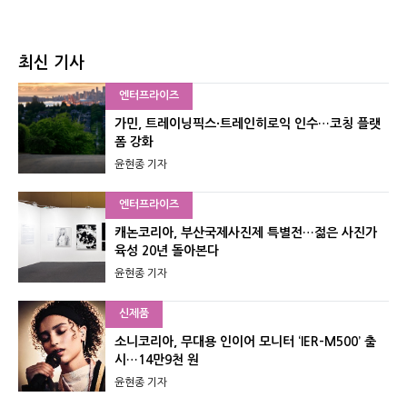
최신 기사
엔터프라이즈
가민, 트레이닝픽스·트레인히로익 인수…코칭 플랫
폼 강화
윤현종 기자
엔터프라이즈
캐논코리아, 부산국제사진제 특별전…젊은 사진가
육성 20년 돌아본다
윤현종 기자
신제품
소니코리아, 무대용 인이어 모니터 ‘IER-M500’ 출
시…14만9천 원
윤현종 기자