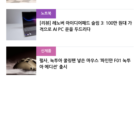
노트북
[리뷰] 레노버 아이디어패드 슬림 3: 100만 원대 가
격으로 AI PC 문을 두드리다
신제품
펄사, 녹투아 쿨링팬 넣은 마우스 ‘파인만 F01 녹투
아 에디션’ 출시
신제품
레이저, 8,000Hz 자석축 키보드 ‘헌츠맨 V3 HE 마
그네틱’ 공개
유기자의 차이나 샵#