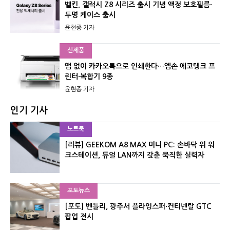
벨킨, 갤럭시 Z8 시리즈 출시 기념 액정 보호필름·
투명 케이스 출시
윤현종 기자
신제품
앱 없이 카카오톡으로 인쇄한다…엡손 에코탱크 프
린터·복합기 9종
윤현종 기자
인기 기사
노트북
[리뷰] GEEKOM A8 MAX 미니 PC: 손바닥 위 워
크스테이션, 듀얼 LAN까지 갖춘 묵직한 실력자
포토뉴스
[포토] 벤틀리, 광주서 플라잉스퍼·컨티넨탈 GTC
팝업 전시