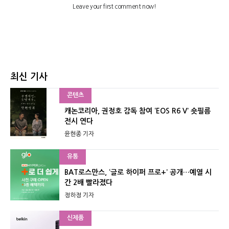
최신 기사
콘텐츠
캐논코리아, 권정호 감독 참여 ‘EOS R6 V’ 숏필름
전시 연다
윤현종 기자
유통
BAT로스만스, ‘글로 하이퍼 프로+’ 공개…예열 시
간 2배 빨라졌다
정하정 기자
신제품