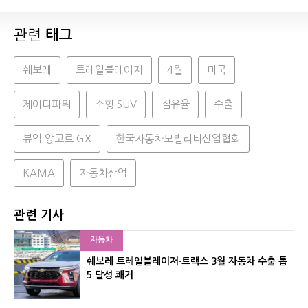
관련
태그
쉐보레
트레일블레이저
4월
미국
제이디파워
소형 SUV
점유율
수출
뷰익 앙코르 GX
한국자동차모빌리티산업협회
KAMA
자동차산업
관련 기사
자동차
쉐보레 트레일블레이저·트랙스 3월 자동차 수출 톱
5 달성 쾌거