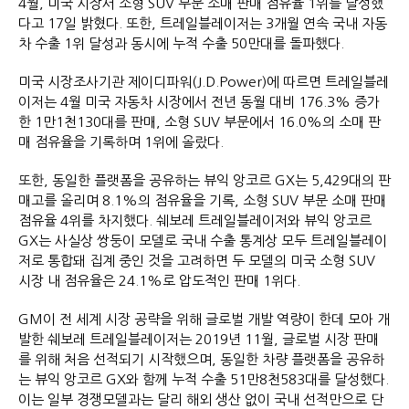
4월, 미국 시장서 소형 SUV 부문 소매 판매 점유율 1위를 달성했
다고 17일 밝혔다. 또한, 트레일블레이저는 3개월 연속 국내 자동
차 수출 1위 달성과 동시에 누적 수출 50만대를 돌파했다.
미국 시장조사기관 제이디파워(J.D.Power)에 따르면 트레일블레
이저는 4월 미국 자동차 시장에서 전년 동월 대비 176.3% 증가
한 1만1천130대를 판매, 소형 SUV 부문에서 16.0%의 소매 판
매 점유율을 기록하며 1위에 올랐다.
또한, 동일한 플랫폼을 공유하는 뷰익 앙코르 GX는 5,429대의 판
매고를 올리며 8.1%의 점유율을 기록, 소형 SUV 부문 소매 판매
점유율 4위를 차지했다. 쉐보레 트레일블레이저와 뷰익 앙코르
GX는 사실상 쌍둥이 모델로 국내 수출 통계상 모두 트레일블레이
저로 통합돼 집계 중인 것을 고려하면 두 모델의 미국 소형 SUV
시장 내 점유율은 24.1%로 압도적인 판매 1위다.
GM이 전 세계 시장 공략을 위해 글로벌 개발 역량이 한데 모아 개
발한 쉐보레 트레일블레이저는 2019년 11월, 글로벌 시장 판매
를 위해 처음 선적되기 시작했으며, 동일한 차량 플랫폼을 공유하
는 뷰익 앙코르 GX와 함께 누적 수출 51만8천583대를 달성했다.
이는 일부 경쟁모델과는 달리 해외 생산 없이 국내 선적만으로 단