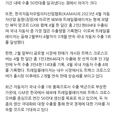
기간 내에 수출 50만대를 일궈냈다는 점에서 의미가 크다.
또한, 한국자동차모빌리티산업협회(KAMA)의 2023년 4월 자동
차산업 동향(잠정)에 따르면 쉐보레 트레일블레이저는 형제 모델
인 뷰익 앙코르 GX와 함께 4월 한 달간 총 2만2천694대 수출되
며 국내 자동차 중 가장 많은 수출량을 기록했다. 이로써 트레일블
레이저는 올해 2월부터 4월까지 3개월 연속 국내 자동차 수출 1위
를 달성했다.
한편, 2월 말부터 글로벌 시장에 판매가 개시된 트랙스 크로스오
버는 4월 한 달간 총 1만3천646대가 수출돼 첫 선적 이후 단 3달
만에 누적 수출 3만4천114대를 기록, 4월 국내 자동차 수출 4위
를 기록했다. 트레일블레이저는 내수 시장에서도 트랙스 크로스오
버가 출시된 이후에도 2개월 연속 판매 상승세를 보이고 있다.
최근 자동차가 국내 수출 1위 품목으로서 수출 역군으로 부상한
가운데, GM은 한국에서 쉐보레 트레일블레이저와 트랙스 크로스
오버를 중심으로 연간 50만대 생산을 목표로 하고 있으며, 두 차
종의 생산 극대화와 대량 수출을 통해 한국 경제에 대한 기여를 지
속할 것으로 기대하고 있다.