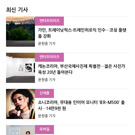
최신 기사
엔터프라이즈
가민, 트레이닝픽스·트레인히로익 인수…코칭 플랫
폼 강화
윤현종 기자
엔터프라이즈
캐논코리아, 부산국제사진제 특별전…젊은 사진가
육성 20년 돌아본다
윤현종 기자
신제품
소니코리아, 무대용 인이어 모니터 ‘IER-M500’ 출
시…14만9천 원
윤현종 기자
모바일