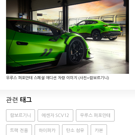
우루스 퍼포만테 스페셜 에디션 차량 이미지 (사진=람보르기니)
관련
태그
람보르기니
에센자 SCV12
우루스 퍼포만테
트랙 전용
하이퍼카
탄소 섬유
카본