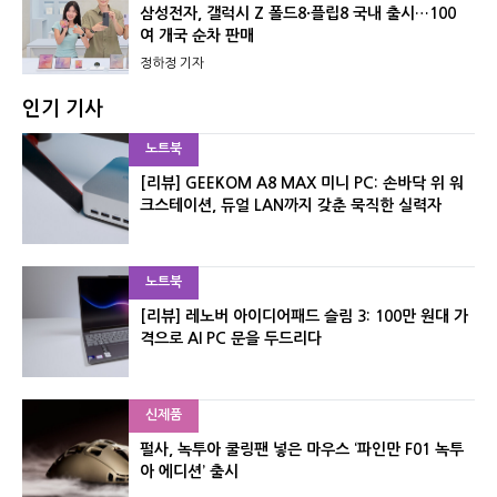
삼성전자, 갤럭시 Z 폴드8·플립8 국내 출시…100
여 개국 순차 판매
정하정 기자
인기 기사
노트북
[리뷰] GEEKOM A8 MAX 미니 PC: 손바닥 위 워
크스테이션, 듀얼 LAN까지 갖춘 묵직한 실력자
노트북
[리뷰] 레노버 아이디어패드 슬림 3: 100만 원대 가
격으로 AI PC 문을 두드리다
신제품
펄사, 녹투아 쿨링팬 넣은 마우스 ‘파인만 F01 녹투
아 에디션’ 출시