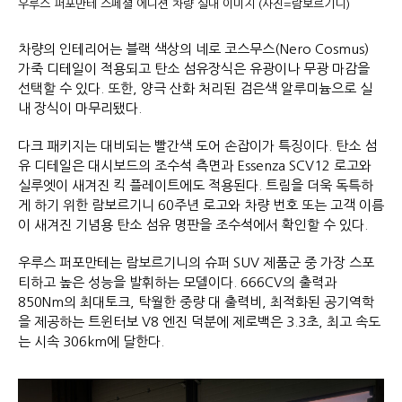
우루스 퍼포만테 스페셜 에디션 차량 실내 이미지 (사진=람보르기니)
차량의 인테리어는 블랙 색상의 네로 코스무스(Nero Cosmus)
가죽 디테일이 적용되고 탄소 섬유장식은 유광이나 무광 마감을
선택할 수 있다. 또한, 양극 산화 처리된 검은색 알루미늄으로 실
내 장식이 마무리됐다.
다크 패키지는 대비되는 빨간색 도어 손잡이가 특징이다. 탄소 섬
유 디테일은 대시보드의 조수석 측면과 Essenza SCV12 로고와
실루엣이 새겨진 킥 플레이트에도 적용된다. 트림을 더욱 독특하
게 하기 위한 람보르기니 60주년 로고와 차량 번호 또는 고객 이름
이 새겨진 기념용 탄소 섬유 명판을 조수석에서 확인할 수 있다.
우루스 퍼포만테는 람보르기니의 슈퍼 SUV 제품군 중 가장 스포
티하고 높은 성능을 발휘하는 모델이다. 666CV의 출력과
850Nm의 최대토크, 탁월한 중량 대 출력비, 최적화된 공기역학
을 제공하는 트윈터보 V8 엔진 덕분에 제로백은 3.3초, 최고 속도
는 시속 306km에 달한다.