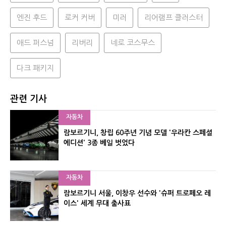
엔진 후드
로커 커버
미러
리어램프 클러스터
애드 퍼스넘
리버리
네로 코스무스
다크 패키지
관련 기사
자동차
람보르기니, 창립 60주년 기념 모델 '우라칸 스페셜
에디션' 3종 베일 벗었다
자동차
람보르기니 서울, 이창우 선수와 '슈퍼 트로페오 레
이스' 세계 무대 출사표