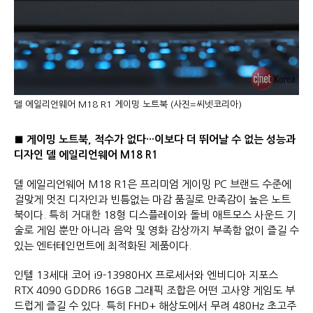
델 에일리언웨어 M18 R1 게이밍 노트북 (사진=씨넷코리아)
■ 게이밍 노트북, 적수가 없다···이보다 더 뛰어날 수 없는 성능과
디자인 델 에일리언웨어 M18 R1
델 에일리언웨어 M18 R1은 프리미엄 게이밍 PC 브랜드 수준에
걸맞게 멋진 디자인과 빈틈없는 마감 품질로 만족감이 높은 노트
북이다. 특히 거대한 18형 디스플레이와 돌비 애트모스 사운드 기
술로 게임 뿐만 아니라 음악 및 영화 감상까지 부족함 없이 즐길 수
있는 엔터테인먼트에 최적화된 제품이다.
인텔 13세대 코어 i9-13980HX 프로세서와 엔비디아 지포스
RTX 4090 GDDR6 16GB 그래픽 조합은 어떤 고사양 게임도 부
드럽게 즐길 수 있다. 특히 FHD+ 해상도에서 무려 480Hz 초고주