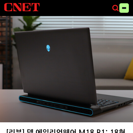
델 에일리언웨어 M18 R1은 독특한 디자인으로 강렬한 인상을 풍긴다.
(사진=씨넷코리아)
[리뷰] 델 에일리언웨어 M18 R1: 18형