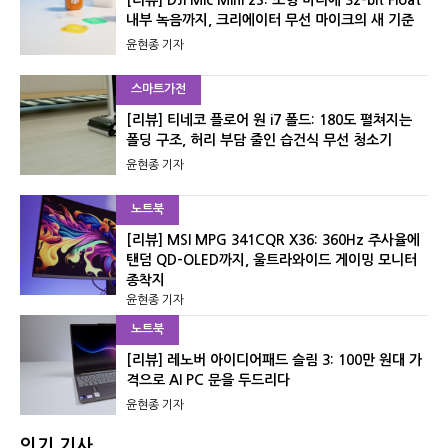
내부 녹음까지, 크리에이터 무선 마이크의 새 기준
윤현종 기자
스마트가전
[리뷰] 티네코 플로어 원 i7 폴드: 180도 펼쳐지는
폴딩 구조, 허리 부담 줄인 습건식 무선 청소기
윤현종 기자
노트북
[리뷰] MSI MPG 341CQR X36: 360Hz 주사율에
탠덤 QD-OLED까지, 울트라와이드 게이밍 모니터
종착지
윤현종 기자
노트북
[리뷰] 레노버 아이디어패드 슬림 3: 100만 원대 가
격으로 AI PC 문을 두드리다
윤현종 기자
인기 기사