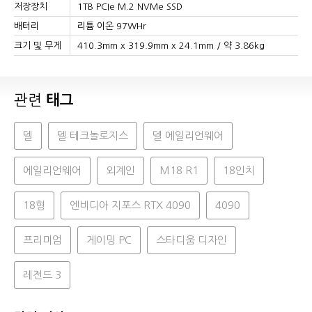
저장장치
1TB PCIe M.2 NVMe SSD
배터리
리튬 이온 97WHr
크기 및 무게
410.3mm x 319.9mm x 24.1mm / 약 3.86kg
관련
태그
델
델 테크놀로지스
델 에일리언웨어
에일리언웨어
외계인
M18 R1
18인치
18형
엔비디아 지포스 RTX 4090
4090
프리미엄
게이밍 PC
스타디움 디자인
레전드 3