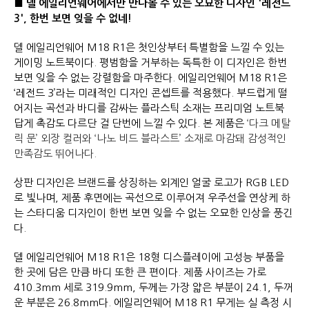
■ 델 에일리언웨어에서만 만나볼 수 있는
오묘한 디자인 '레전드
3', 한번 보면 잊을 수 없네!
델 에일리언웨어 M18 R1은 첫인상부터 특별함을 느낄 수 있는
게이밍 노트북이다. 평범함을 거부하는 독특한 이 디자인은 한번
보면 잊을 수 없는 강렬함을 마주한다. 에일리언웨어 M18 R1은
‘레전드 3’라는 미래적인 디자인 콘셉트를 적용했다. 부드럽게 떨
어지는 곡선과 바디를 감싸는 플라스틱 소재는 프리미엄 노트북
답게 촉감도 다르단 걸 단번에 느낄 수 있다. 본 제품은
‘다크 메탈
릭 문’ 외장 컬러와 ‘나노 비드 블라스트’ 소재로 마감돼 감성적인
만족감도 뛰어나다.
상판 디자인은 브랜드를 상징하는 외계인 얼굴 로고가 RGB LED
로 빛나며, 제품 후면에는 곡선으로 이루어져 우주선을 연상케 하
는 스타디움 디자인이 한번 보면 잊을 수 없는 오묘한 인상을 풍긴
다.
델 에일리언웨어 M18 R1은 18형 디스플레이에 고성능 부품을
한 곳에 담은 만큼 바디 또한 큰 편이다. 제품 사이즈는 가로
410.3mm 세로 319.9mm, 두께는 가장 얇은 부분이 24.1, 두꺼
운 부분은 26.8mm다. 에일리언웨어 M18 R1 무게는 실 측정 시