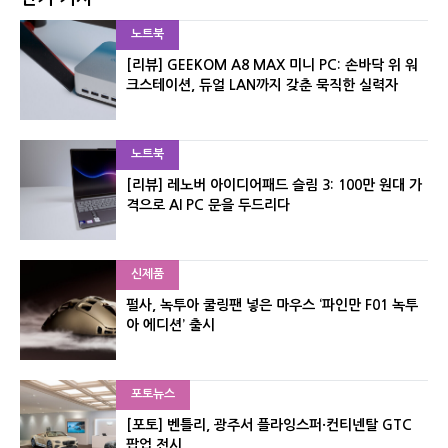
노트북
[리뷰] GEEKOM A8 MAX 미니 PC: 손바닥 위 워
크스테이션, 듀얼 LAN까지 갖춘 묵직한 실력자
노트북
[리뷰] 레노버 아이디어패드 슬림 3: 100만 원대 가
격으로 AI PC 문을 두드리다
신제품
펄사, 녹투아 쿨링팬 넣은 마우스 ‘파인만 F01 녹투
아 에디션’ 출시
포토뉴스
[포토] 벤틀리, 광주서 플라잉스퍼·컨티넨탈 GTC
팝업 전시