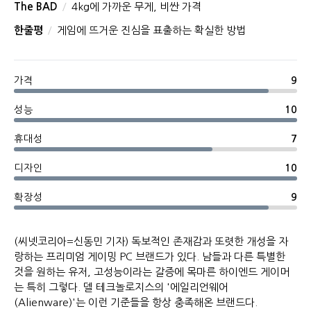
The BAD
4kg에 가까운 무게, 비싼 가격
한줄평
게임에 뜨거운 진심을 표출하는 확실한 방법
가격
9
성능
10
휴대성
7
디자인
10
확장성
9
(씨넷코리아=신동민 기자) 독보적인 존재감과 또렷한 개성을 자
랑하는 프리미엄 게이밍 PC 브랜드가 있다. 남들과 다른 특별한
것을 원하는 유저, 고성능이라는 갈증에 목마른 하이엔드 게이머
는 특히 그렇다. 델 테크놀로지스의 '에일리언웨어
(Alienware)'는 이런 기준들을 항상 충족해온 브랜드다.