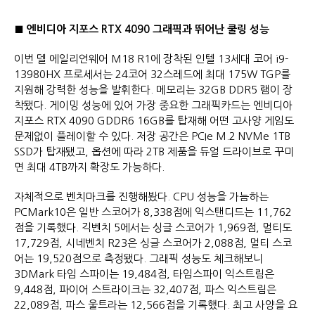
■
엔비디아 지포스
RTX 4090
그래픽과 뛰어난 쿨링 성능
이번 델 에일리언웨어 M18 R1에 장착된 인텔 13세대 코어 i9-
13980HX 프로세서는 24코어 32스레드에 최대 175W TGP를
지원해 강력한 성능을 발휘한다. 메모리는 32GB DDR5 램이 장
착됐다. 게이밍 성능에 있어 가장 중요한 그래픽카드는 엔비디아
지포스 RTX 4090 GDDR6 16GB를 탑재해 어떤 고사양 게임도
문제없이 플레이할 수 있다. 저장 공간은 PCIe M.2 NVMe 1TB
SSD가 탑재됐고, 옵션에 따라 2TB 제품을 듀얼 드라이브로 꾸미
면 최대 4TB까지 확장도 가능하다.
자체적으로 벤치마크를 진행해봤다. CPU 성능을 가늠하는
PCMark10은 일반 스코어가 8,338점에 익스탠디드는 11,762
점을 기록했다. 긱벤치 5에서는 싱글 스코어가 1,969점, 멀티도
17,729점, 시네벤치 R23은 싱글 스코어가 2,088점, 멀티 스코
어는 19,520점으로 측정됐다. 그래픽 성능도 체크해보니
3DMark 타임 스파이는 19,484점, 타임스파이 익스트림은
9,448점, 파이어 스트라이크는 32,407점, 파스 익스트림은
22,089점, 파스 울트라는 12,566점을 기록했다. 최고 사양을 요