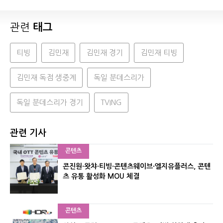
관련
태그
티빙
김민재
김민재 경기
김민재 티빙
김민재 독점 생중계
독일 분데스리가
독일 분데스리가 경기
TVING
관련 기사
콘텐츠
콘진원·왓챠·티빙·콘텐츠웨이브·엘지유플러스, 콘텐
츠 유통 활성화 MOU 체결
콘텐츠