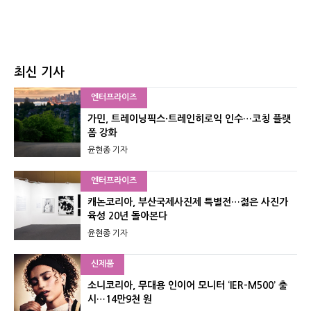
최신 기사
엔터프라이즈
가민, 트레이닝픽스·트레인히로익 인수…코칭 플랫
폼 강화
윤현종 기자
엔터프라이즈
캐논코리아, 부산국제사진제 특별전…젊은 사진가
육성 20년 돌아본다
윤현종 기자
신제품
소니코리아, 무대용 인이어 모니터 ‘IER-M500’ 출
시…14만9천 원