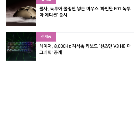
펄사, 녹투아 쿨링팬 넣은 마우스 ‘파인만 F01 녹투
아 에디션’ 출시
신제품
레이저, 8,000Hz 자석축 키보드 ‘헌츠맨 V3 HE 마
그네틱’ 공개
신제품
서린컴퓨터, 26.3L 리안리 A3 기반 미니 PC 2종 출
시
유기자의 차이나 샵#
CNET KOREA IS OPERATED BY MONEY TODAY GROUP
UNDER LICENSE FROM ZIFF DAVIS.