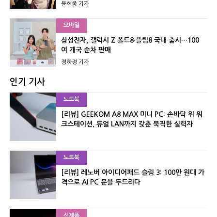
윤현종 기자
모바일
삼성전자, 갤럭시 Z 폴드8·플립8 국내 출시…100
여 개국 순차 판매
정하정 기자
인기 기사
노트북
[리뷰] GEEKOM A8 MAX 미니 PC: 손바닥 위 워
크스테이션, 듀얼 LAN까지 갖춘 묵직한 실력자
노트북
[리뷰] 레노버 아이디어패드 슬림 3: 100만 원대 가
격으로 AI PC 문을 두드리다
신제품