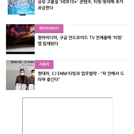
삼성 고품질 'HDR10+' 콘텐츠, 티빙·왓챠에 추가
공급한다
엔터프라이즈
현아이디어, 구글 안드로이드 TV 전제품에 '티빙'
앱 탑재된다
자동차
현대차, CJ ENM·티빙과 업무협약…"차 안에서 드
라마 즐긴다"