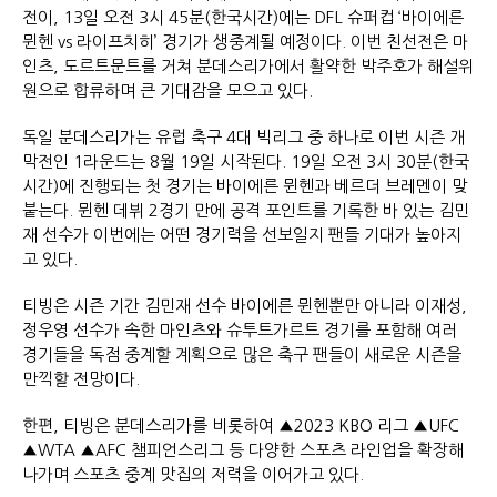
전이, 13일 오전 3시 45분(한국시간)에는 DFL 슈퍼컵 ‘바이에른
뮌헨 vs 라이프치히’ 경기가 생중계될 예정이다. 이번 친선전은 마
인츠, 도르트문트를 거쳐 분데스리가에서 활약한 박주호가 해설위
원으로 합류하며 큰 기대감을 모으고 있다.
독일 분데스리가는 유럽 축구 4대 빅리그 중 하나로 이번 시즌 개
막전인 1라운드는 8월 19일 시작된다. 19일 오전 3시 30분(한국
시간)에 진행되는 첫 경기는 바이에른 뮌헨과 베르더 브레멘이 맞
붙는다. 뮌헨 데뷔 2경기 만에 공격 포인트를 기록한 바 있는 김민
재 선수가 이번에는 어떤 경기력을 선보일지 팬들 기대가 높아지
고 있다.
티빙은 시즌 기간 김민재 선수 바이에른 뮌헨뿐만 아니라 이재성,
정우영 선수가 속한 마인츠와 슈투트가르트 경기를 포함해 여러
경기들을 독점 중계할 계획으로 많은 축구 팬들이 새로운 시즌을
만끽할 전망이다.
한편, 티빙은 분데스리가를 비롯하여 ▲2023 KBO 리그 ▲UFC
▲WTA ▲AFC 챔피언스리그 등 다양한 스포츠 라인업을 확장해
나가며 스포츠 중계 맛집의 저력을 이어가고 있다.