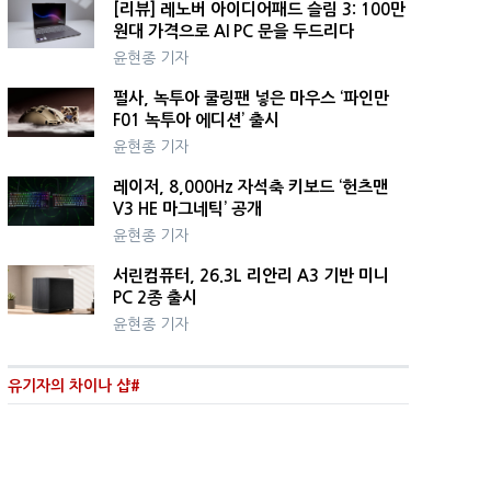
[리뷰] 레노버 아이디어패드 슬림 3: 100만
원대 가격으로 AI PC 문을 두드리다
윤현종 기자
펄사, 녹투아 쿨링팬 넣은 마우스 ‘파인만
F01 녹투아 에디션’ 출시
윤현종 기자
레이저, 8,000Hz 자석축 키보드 ‘헌츠맨
V3 HE 마그네틱’ 공개
윤현종 기자
서린컴퓨터, 26.3L 리안리 A3 기반 미니
PC 2종 출시
윤현종 기자
유기자의 차이나 샵#