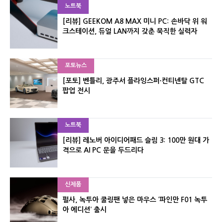
노트북
[리뷰] GEEKOM A8 MAX 미니 PC: 손바닥 위 워
크스테이션, 듀얼 LAN까지 갖춘 묵직한 실력자
포토뉴스
[포토] 벤틀리, 광주서 플라잉스퍼·컨티넨탈 GTC
팝업 전시
노트북
[리뷰] 레노버 아이디어패드 슬림 3: 100만 원대 가
격으로 AI PC 문을 두드리다
신제품
펄사, 녹투아 쿨링팬 넣은 마우스 ‘파인만 F01 녹투
아 에디션’ 출시