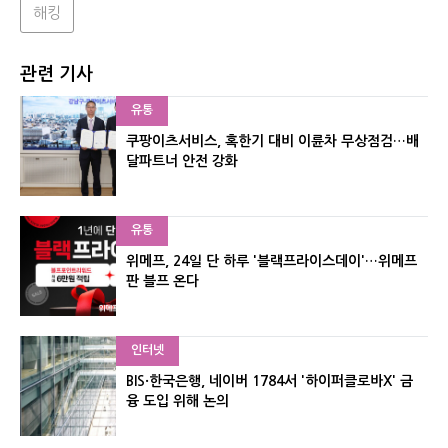
해킹
관련 기사
유통
쿠팡이츠서비스, 혹한기 대비 이륜차 무상점검…배
달파트너 안전 강화
유통
위메프, 24일 단 하루 '블랙프라이스데이'…위메프
판 블프 온다
인터넷
BIS·한국은행, 네이버 1784서 '하이퍼클로바X' 금
융 도입 위해 논의