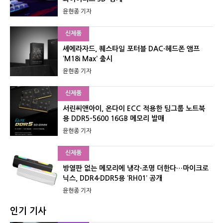
윤현종 기자
신제품
셰에라자드, 퀘스타일 포터블 DAC·헤드폰 앰프
‘M18i Max’ 출시
윤현종 기자
신제품
서린씨앤아이, 온다이 ECC 적용한 팀그룹 노트북
용 DDR5-5600 16GB 메모리 발매
윤현종 기자
신제품
방열판 없는 메모리에 냉각·조명 더한다…마이크로
닉스, DDR4·DDR5용 ‘RH01’ 공개
윤현종 기자
인기 기사