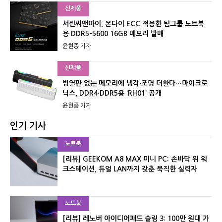
신제품
서린씨앤아이, 온다이 ECC 적용한 팀그룹 노트북
용 DDR5-5600 16GB 메모리 발매
윤현종 기자
신제품
방열판 없는 메모리에 냉각·조명 더한다…마이크로
닉스, DDR4·DDR5용 ‘RH01’ 공개
윤현종 기자
인기 기사
노트북
[리뷰] GEEKOM A8 MAX 미니 PC: 손바닥 위 워
크스테이션, 듀얼 LAN까지 갖춘 묵직한 실력자
노트북
[리뷰] 레노버 아이디어패드 슬림 3: 100만 원대 가