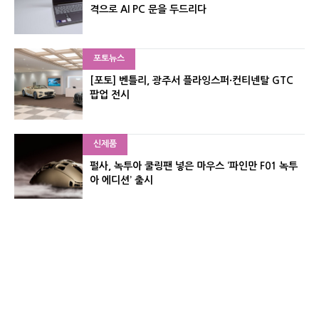
격으로 AI PC 문을 두드리다
포토뉴스
[포토] 벤틀리, 광주서 플라잉스퍼·컨티넨탈 GTC
팝업 전시
신제품
펄사, 녹투아 쿨링팬 넣은 마우스 ‘파인만 F01 녹투
아 에디션’ 출시
신제품
레이저, 8,000Hz 자석축 키보드 ‘헌츠맨 V3 HE 마
그네틱’ 공개
유기자의 차이나 샵#