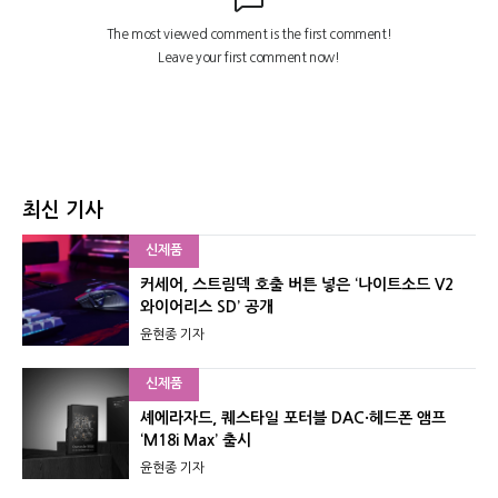
최신 기사
신제품
커세어, 스트림덱 호출 버튼 넣은 ‘나이트소드 V2
와이어리스 SD’ 공개
윤현종 기자
신제품
셰에라자드, 퀘스타일 포터블 DAC·헤드폰 앰프
‘M18i Max’ 출시
윤현종 기자