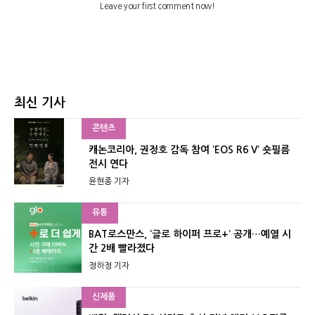
최신 기사
콘텐츠
캐논코리아, 권정호 감독 참여 ‘EOS R6 V’ 숏필름
전시 연다
윤현종 기자
유통
BAT로스만스, ‘글로 하이퍼 프로+’ 공개…예열 시
간 2배 빨라졌다
정하정 기자
신제품