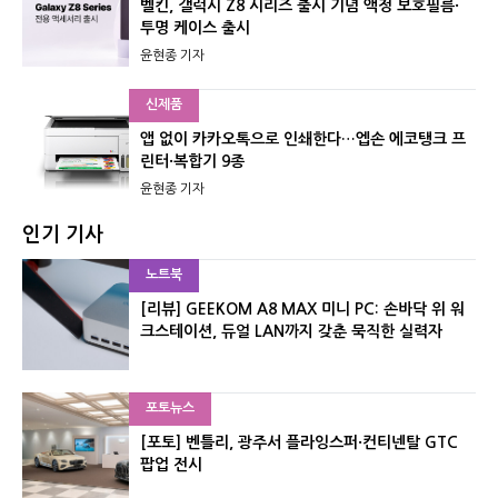
벨킨, 갤럭시 Z8 시리즈 출시 기념 액정 보호필름·
투명 케이스 출시
윤현종 기자
신제품
앱 없이 카카오톡으로 인쇄한다…엡손 에코탱크 프
린터·복합기 9종
윤현종 기자
인기 기사
노트북
[리뷰] GEEKOM A8 MAX 미니 PC: 손바닥 위 워
크스테이션, 듀얼 LAN까지 갖춘 묵직한 실력자
포토뉴스
[포토] 벤틀리, 광주서 플라잉스퍼·컨티넨탈 GTC
팝업 전시