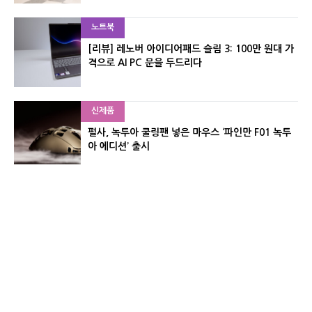
노트북
[리뷰] 레노버 아이디어패드 슬림 3: 100만 원대 가
격으로 AI PC 문을 두드리다
신제품
펄사, 녹투아 쿨링팬 넣은 마우스 ‘파인만 F01 녹투
아 에디션’ 출시
신제품
레이저, 8,000Hz 자석축 키보드 ‘헌츠맨 V3 HE 마
그네틱’ 공개
유기자의 차이나 샵#