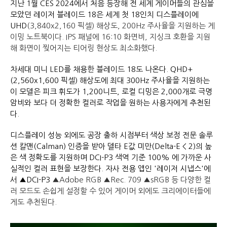
지난 1월 CES 2024에서 처음 등장해 전 세계 게이머들의 관심을
모았던 레이저 블레이드 18은 세계 첫 18인치 디스플레이에
UHD
(3,840x2,160 픽셀) 해상도, 200Hz 주사율을 지원하는 게
이밍 노트북이다. IPS 패널에 16:10 화면비,
지싱크 호환을 지원
해 화면이 찢어지는 티어링 현상도 최소화했다.
차세대 미니 LED를 채용한 블레이드 18도 나온다. QHD+
(2,560x1,600 픽셀) 해상도에 최대 300Hz 주사율을 지원하는
이 모델은 피크 휘도가 1,200니트, 로컬 디밍은 2,000개로 극명
암비와 보다 더 정확한 컬러로 작업을 원하는 사용자에게 추천된
다.
디스플레이 성능 외에도 공장 출하 시점부터 색상 보정 전문 솔루
션 칼맨(Calman) 인증을 받아 델타 E값 미만(Delta-E < 2)의 높
은 색 정확도를 지원하며 DCI-P3 색역 기준 100% 에 가까운 사
실적인 컬러 표현을 보장한다. 자사 전용 앱인 '레이저 시냅스'에
서 ▲DCI-P3
▲Adobe RGB
▲Rec. 709
▲sRGB 등 다양한 컬
러 모드도 손쉽게 설정할 수 있어 게이머 외에도 크리에이터들에
게도 추천된다.