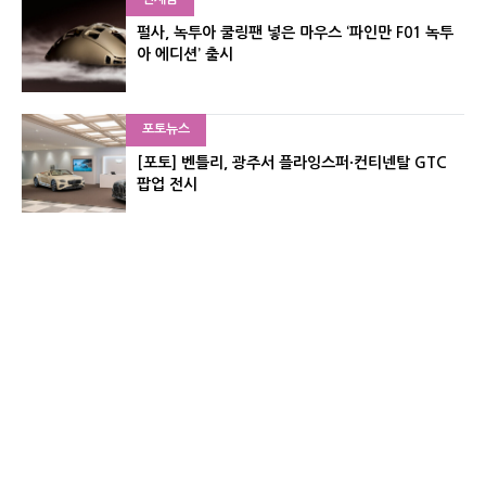
펄사, 녹투아 쿨링팬 넣은 마우스 ‘파인만 F01 녹투
아 에디션’ 출시
포토뉴스
[포토] 벤틀리, 광주서 플라잉스퍼·컨티넨탈 GTC
팝업 전시
신제품
레이저, 8,000Hz 자석축 키보드 ‘헌츠맨 V3 HE 마
그네틱’ 공개
유기자의 차이나 샵#
CNET KOREA IS OPERATED BY MONEY TODAY GROUP
UNDER LICENSE FROM ZIFF DAVIS.