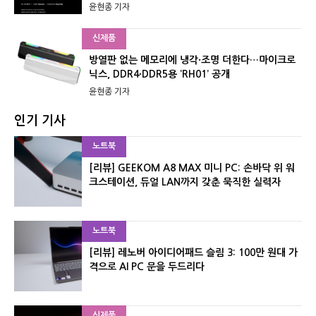
윤현종 기자
신제품
방열판 없는 메모리에 냉각·조명 더한다…마이크로
닉스, DDR4·DDR5용 ‘RH01’ 공개
윤현종 기자
인기 기사
노트북
[리뷰] GEEKOM A8 MAX 미니 PC: 손바닥 위 워
크스테이션, 듀얼 LAN까지 갖춘 묵직한 실력자
노트북
[리뷰] 레노버 아이디어패드 슬림 3: 100만 원대 가
격으로 AI PC 문을 두드리다
신제품