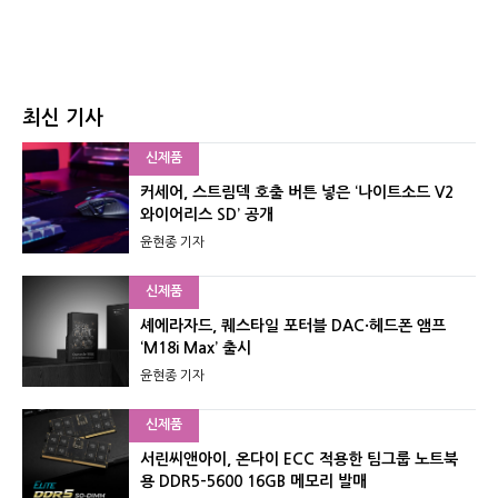
최신 기사
신제품
커세어, 스트림덱 호출 버튼 넣은 ‘나이트소드 V2
와이어리스 SD’ 공개
윤현종 기자
신제품
셰에라자드, 퀘스타일 포터블 DAC·헤드폰 앰프
‘M18i Max’ 출시
윤현종 기자
신제품
서린씨앤아이, 온다이 ECC 적용한 팀그룹 노트북
용 DDR5-5600 16GB 메모리 발매