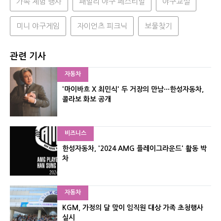
가족 체험 행사
패밀리 야구 페스티벌
야구교실
미니 야구게임
자이언츠 피크닉
보물찾기
관련 기사
자동차
'마이바흐 X 최민식' 두 거장의 만남···한성자동차,
콜라보 화보 공개
비즈니스
한성자동차, '2024 AMG 플레이그라운드' 활동 박
차
자동차
KGM, 가정의 달 맞이 임직원 대상 가족 초청행사
실시