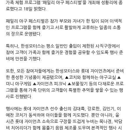
가족 체험 프로그램 ‘패밀리 야구 페스티벌’을 개최해 성황리에 종
료했다고 18일 밝혔다.
패밀리 야구 페스티벌은 참가 부모와 자녀가 한 팀이 되어 이색적
인 프로그램을 함께 즐기고 서로 활발하게 교류하는 일종의 소통
의 장으로 운영됐다.
특히나, 한성모터스는 평소 일반인 출입이 제한된 사직구장에서
참여 고객이 가족과 함께 즐거운 경험을 공유할 수 있도록 행사 준
비에 만전을 기했다.
또한, 모든 참여자들에게는 한성모터스와 롯데 자이언츠에서 준비
한 풍성한 기념품이 제공됐으며, ▲코치와 함께하는 야구교실
▲
미니 야구게임
▲
자이언츠 피크닉
▲
보물찾기 등의 다채로운 프로
그램을 통해 가족 단위의 고객들이 특별한 추억을 쌓을 수 있는 행
사로 진행됐다.
행사에는 롯데 자이언츠 선수 출신의 김대륙, 강로한, 김민기, 이
예찬 코치가 동석하여 아이들을 함께 지도했다. 뿐만 아니라, 올
시즌 롯데 자이언츠 소속으로 구장을 뜨겁게 누비는 목나경, 박담
비 치어리더가 함께 몸풀기 응원 체조를 도우며 본격적인 행사 시