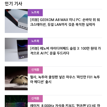
인기 기사
노트북
[리뷰] GEEKOM A8 MAX 미니 PC: 손바닥 위 워
크스테이션, 듀얼 LAN까지 갖춘 묵직한 실력자
노트북
[리뷰] 레노버 아이디어패드 슬림 3: 100만 원대 가
격으로 AI PC 문을 두드리다
신제품
펄사, 녹투아 쿨링팬 넣은 마우스 ‘파인만 F01 녹투
아 에디션’ 출시
신제품
레이저, 8,000Hz 자석축 키보드 ‘헌츠맨 V3 HE 마