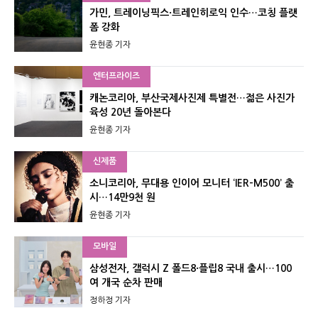
가민, 트레이닝픽스·트레인히로익 인수…코칭 플랫
폼 강화
윤현종 기자
엔터프라이즈
캐논코리아, 부산국제사진제 특별전…젊은 사진가
육성 20년 돌아본다
윤현종 기자
신제품
소니코리아, 무대용 인이어 모니터 ‘IER-M500’ 출
시…14만9천 원
윤현종 기자
모바일
삼성전자, 갤럭시 Z 폴드8·플립8 국내 출시…100
여 개국 순차 판매
정하정 기자