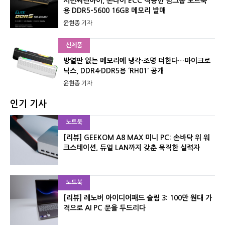
서린씨앤아이, 온다이 ECC 적용한 팀그룹 노트북
용 DDR5-5600 16GB 메모리 발매
윤현종 기자
신제품
방열판 없는 메모리에 냉각·조명 더한다…마이크로
닉스, DDR4·DDR5용 ‘RH01’ 공개
윤현종 기자
인기 기사
노트북
[리뷰] GEEKOM A8 MAX 미니 PC: 손바닥 위 워
크스테이션, 듀얼 LAN까지 갖춘 묵직한 실력자
노트북
[리뷰] 레노버 아이디어패드 슬림 3: 100만 원대 가
격으로 AI PC 문을 두드리다