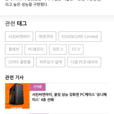
리고 높은 성능을 구현했다.
관련
태그
서린씨앤아이
에센코어
ESSENCORE Limited
클레브
PC메모리
피트 V
FIT V
DDR5 플랫폼
히트싱크 설계
다중 PCB 레이어
관련 기사
신제품
서린씨앤아이, 쿨링 성능 강화한 PC케이스 '유니페
이스' 4종 선봬