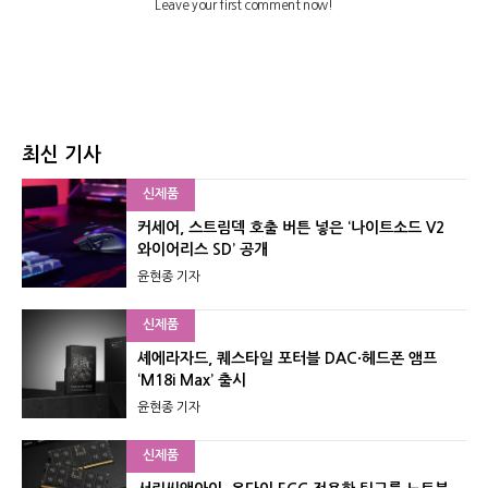
최신 기사
신제품
커세어, 스트림덱 호출 버튼 넣은 ‘나이트소드 V2
와이어리스 SD’ 공개
윤현종 기자
신제품
셰에라자드, 퀘스타일 포터블 DAC·헤드폰 앰프
‘M18i Max’ 출시
윤현종 기자
신제품