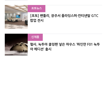
포토뉴스
[포토] 벤틀리, 광주서 플라잉스퍼·컨티넨탈 GTC
팝업 전시
신제품
펄사, 녹투아 쿨링팬 넣은 마우스 ‘파인만 F01 녹투
아 에디션’ 출시
신제품
레이저, 8,000Hz 자석축 키보드 ‘헌츠맨 V3 HE 마
그네틱’ 공개
유기자의 차이나 샵#
CNET KOREA IS OPERATED BY MONEY TODAY GROUP