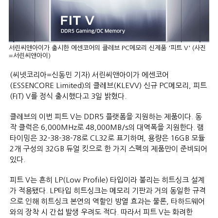
서린씨앤아이가 출시한 에센코어의 클레브 PC메모리 신제품 '피트 V' (사진
=서린씨앤아이)
(씨넷코리아=신동민 기자) 서린씨앤아이가 에센코어
(ESSENCORE Limited)의 클레브(KLEVV) 신규 PC메모리, 피트
(FIT) V를 정식 출시했다고 3일 밝혔다.
클레브의 이번 피트 V는 DDR5 플랫폼을 지원하는 제품이다. 동
작 클럭은 6,000MHz로 48,000MB/s의 대역폭을 지원한다. 램
타이밍은 32-38-38-78로 CL32로 표기하며, 용량은 16GB 모듈
2개 구성의 32GB 듀얼 킷으로 한 가지 스펙의 제품만이 준비되어
있다.
피트 V는 흔히 LP(Low Profile) 타입이라 불리는 히트싱크 설계
가 적용됐다. LP타입 히트싱크는 메모리 기판과 거의 동일한 규격
으로 인해 히트싱크 본연의 역할인 방열 효과는 물론, 타하드웨어
와의 장착 시 간섭 발생 우려도 적다. 따라서 피트 V는 화려한