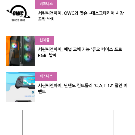
비즈니스
서린씨앤아이, OWC와 맞손···데스크테리어 시장
공략 박차
신제품
서린씨앤아이, 패널 교체 가능 '듀오 페이스 프로
RGB' 발매
비즈니스
서린씨앤아이, 닌텐도 컨트롤러 'C.A.T 12' 할인 이
벤트