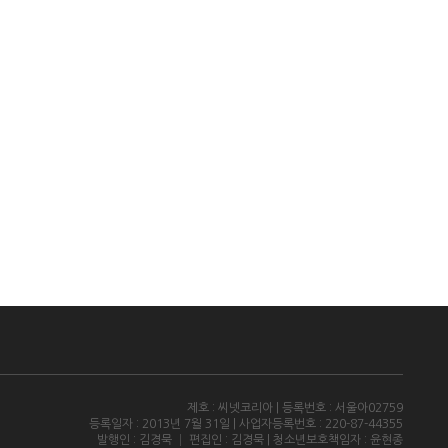
제호 : 씨넷코리아 | 등록번호 : 서울아02759
등록일자 : 2013년 7월 31일 | 사업자등록번호 : 220-87-44355
발행인 : 김경묵 │ 편집인 : 김경묵 | 청소년보호책임자 : 윤현종