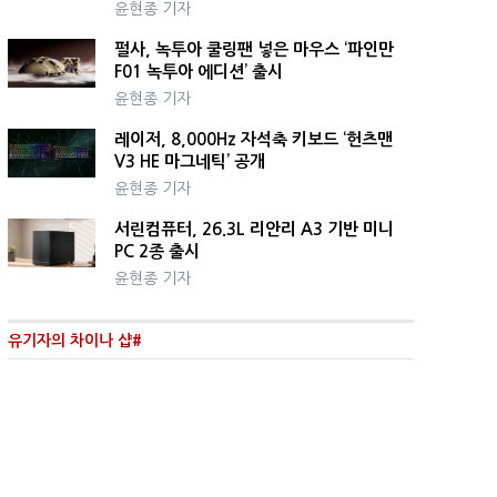
윤현종 기자
펄사, 녹투아 쿨링팬 넣은 마우스 ‘파인만
F01 녹투아 에디션’ 출시
윤현종 기자
레이저, 8,000Hz 자석축 키보드 ‘헌츠맨
V3 HE 마그네틱’ 공개
윤현종 기자
서린컴퓨터, 26.3L 리안리 A3 기반 미니
PC 2종 출시
윤현종 기자
유기자의 차이나 샵#