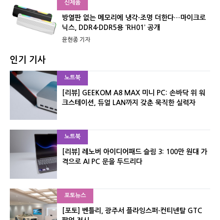
신제품
방열판 없는 메모리에 냉각·조명 더한다…마이크로
닉스, DDR4·DDR5용 ‘RH01’ 공개
윤현종 기자
인기 기사
노트북
[리뷰] GEEKOM A8 MAX 미니 PC: 손바닥 위 워
크스테이션, 듀얼 LAN까지 갖춘 묵직한 실력자
노트북
[리뷰] 레노버 아이디어패드 슬림 3: 100만 원대 가
격으로 AI PC 문을 두드리다
포토뉴스
[포토] 벤틀리, 광주서 플라잉스퍼·컨티넨탈 GTC