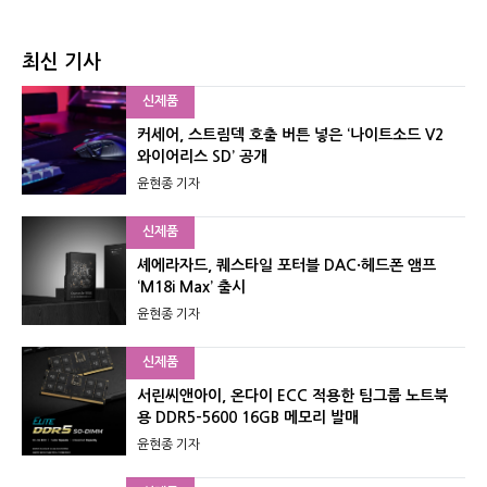
최신 기사
신제품
커세어, 스트림덱 호출 버튼 넣은 ‘나이트소드 V2
와이어리스 SD’ 공개
윤현종 기자
신제품
셰에라자드, 퀘스타일 포터블 DAC·헤드폰 앰프
‘M18i Max’ 출시
윤현종 기자
신제품
서린씨앤아이, 온다이 ECC 적용한 팀그룹 노트북
용 DDR5-5600 16GB 메모리 발매
윤현종 기자