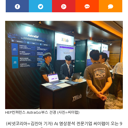
HEP컨퍼런스 AstraGo부스 전경 (사진=씨이랩)
(씨넷코리아=김진아 기자) AI 영상분석 전문기업 씨이랩이 오는 9