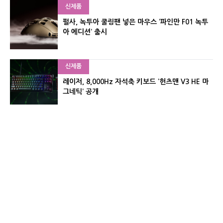
신제품
펄사, 녹투아 쿨링팬 넣은 마우스 ‘파인만 F01 녹투
아 에디션’ 출시
신제품
레이저, 8,000Hz 자석축 키보드 ‘헌츠맨 V3 HE 마
그네틱’ 공개
신제품
서린컴퓨터, 26.3L 리안리 A3 기반 미니 PC 2종 출
시
유기자의 차이나 샵#
CNET KOREA IS OPERATED BY MONEY TODAY GROUP
UNDER LICENSE FROM ZIFF DAVIS.