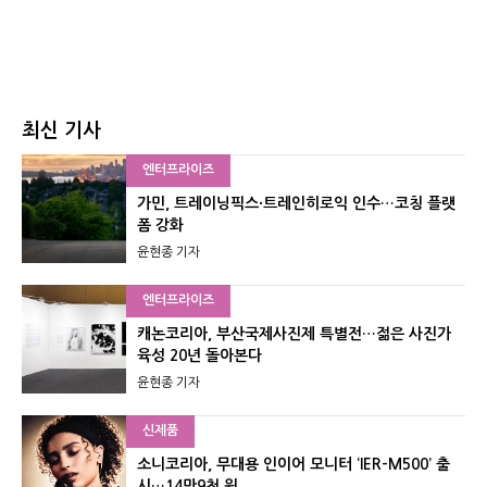
최신 기사
엔터프라이즈
가민, 트레이닝픽스·트레인히로익 인수…코칭 플랫
폼 강화
윤현종 기자
엔터프라이즈
캐논코리아, 부산국제사진제 특별전…젊은 사진가
육성 20년 돌아본다
윤현종 기자
신제품
소니코리아, 무대용 인이어 모니터 ‘IER-M500’ 출
시…14만9천 원