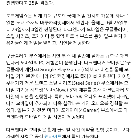
진행한다고 25일 밝혔다.
도쿄게임쇼는 세계 최대 규모의 국제 게임 전시회 가운데 하나로
일본 도쿄 소재의 마쿠하리멧세에서 열린다. 올해는 9월 26일부
터 29일까지 4일간 진행된다. 다크앤다커 모바일은 구글플레이,
스틸 시리즈, 포게이머 등 협업 파트너 부스를 통해 일본 현지 이
용자들에게 게임을 알리고, 시연을 제공한다.
구글플레이 부스에서는 시연 부스 내 절반에 달하는 규모로 다크
앤다커 모바일의 PC 체험존이 운영된다. 다크앤다커 모바일은 ‘구
글플레이 게임즈(Google Play Games)’의 베타 버전을 통해 모
바일 기기 뿐만 아니라 PC 환경에서도 플레이를 지원한다. 게이밍
주변기기 전문 브랜드 스틸 시리즈(Steel Series) 부스에서는 모
바일 기기용 헤드셋 ‘노바(Nova) 5’와 제휴를 통해 다크앤다커 모
바일의 시연을 진행한다. 특히, 노바 5의 오디오 프리셋에 다크앤
다커 모바일이 추가되어 더욱 실감나는 게임 오디오를 경험할 수
있다. 일본 게임 전문 미디어 포게이머(4Gamer) 부스에서도 다
크앤다커 모바일의 게임 시연이 제공된다.
다크앤다커 모바일은 현재 글로벌 사전 예약을 진행 중이며, 보다
자세한 사항은 공식
웹사이트
에서 확인 가능하다.