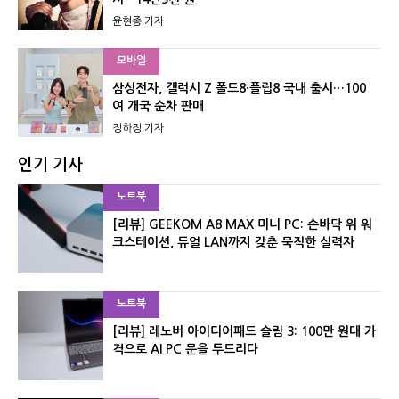
윤현종 기자
모바일
삼성전자, 갤럭시 Z 폴드8·플립8 국내 출시…100
여 개국 순차 판매
정하정 기자
인기 기사
노트북
[리뷰] GEEKOM A8 MAX 미니 PC: 손바닥 위 워
크스테이션, 듀얼 LAN까지 갖춘 묵직한 실력자
노트북
[리뷰] 레노버 아이디어패드 슬림 3: 100만 원대 가
격으로 AI PC 문을 두드리다