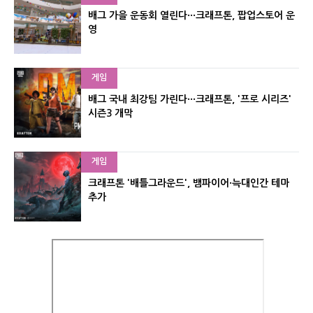
배그 가을 운동회 열린다···크래프톤, 팝업스토어 운
영
게임
배그 국내 최강팀 가린다···크래프톤, '프로 시리즈'
시즌3 개막
게임
크래프톤 '배틀그라운드', 뱀파이어·늑대인간 테마
추가