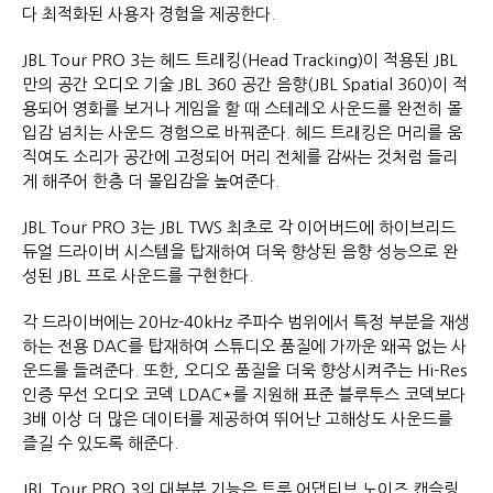
다 최적화된 사용자 경험을 제공한다.
JBL Tour PRO 3는 헤드 트래킹(Head Tracking)이 적용된 JBL
만의 공간 오디오 기술 JBL 360 공간 음향(JBL Spatial 360)이 적
용되어 영화를 보거나 게임을 할 때 스테레오 사운드를 완전히 몰
입감 넘치는 사운드 경험으로 바꿔준다. 헤드 트래킹은 머리를 움
직여도 소리가 공간에 고정되어 머리 전체를 감싸는 것처럼 들리
게 해주어 한층 더 몰입감을 높여준다.
JBL Tour PRO 3는 JBL TWS 최초로 각 이어버드에 하이브리드
듀얼 드라이버 시스템을 탑재하여 더욱 향상된 음향 성능으로 완
성된 JBL 프로 사운드를 구현한다.
각 드라이버에는 20Hz-40kHz 주파수 범위에서 특정 부분을 재생
하는 전용 DAC를 탑재하여 스튜디오 품질에 가까운 왜곡 없는 사
운드를 들려준다. 또한, 오디오 품질을 더욱 향상시켜주는 Hi-Res
인증 무선 오디오 코덱 LDAC*를 지원해 표준 블루투스 코덱보다
3배 이상 더 많은 데이터를 제공하여 뛰어난 고해상도 사운드를
즐길 수 있도록 해준다.
JBL Tour PRO 3의 대부분 기능은 트루 어댑티브 노이즈 캔슬링