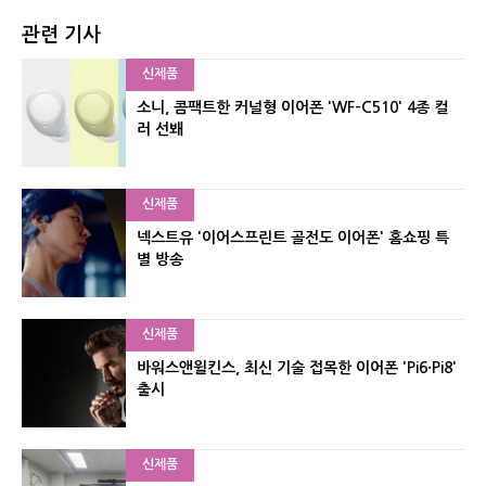
관련 기사
신제품
소니, 콤팩트한 커널형 이어폰 'WF-C510' 4종 컬
러 선봬
신제품
넥스트유 '이어스프린트 골전도 이어폰' 홈쇼핑 특
별 방송
신제품
바워스앤윌킨스, 최신 기술 접목한 이어폰 'Pi6·Pi8'
출시
신제품