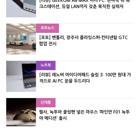
[리뷰] GEEKOM A8 MAX 미니 PC: 손바닥 위 워
크스테이션, 듀얼 LAN까지 갖춘 묵직한 실력자
포토뉴스
[포토] 벤틀리, 광주서 플라잉스퍼·컨티넨탈 GTC
팝업 전시
노트북
[리뷰] 레노버 아이디어패드 슬림 3: 100만 원대 가
격으로 AI PC 문을 두드리다
신제품
펄사, 녹투아 쿨링팬 넣은 마우스 ‘파인만 F01 녹투
아 에디션’ 출시