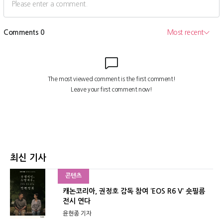
최신 기사
콘텐츠
캐논코리아, 권정호 감독 참여 ‘EOS R6 V’ 숏필름
전시 연다
윤현종 기자