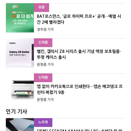
유통
BAT로스만스, ‘글로 하이퍼 프로+’ 공개…예열 시
간 2배 빨라졌다
정하정 기자
신제품
벨킨, 갤럭시 Z8 시리즈 출시 기념 액정 보호필름·
투명 케이스 출시
윤현종 기자
신제품
앱 없이 카카오톡으로 인쇄한다…엡손 에코탱크 프
린터·복합기 9종
윤현종 기자
인기 기사
노트북