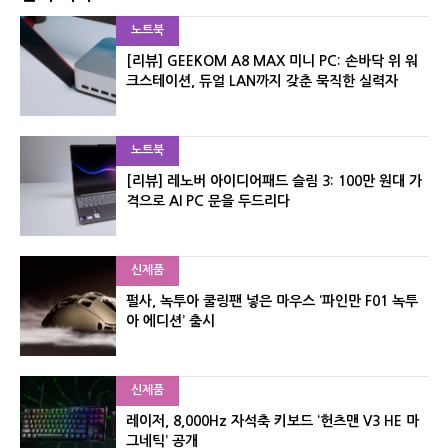
노트북
[리뷰] GEEKOM A8 MAX 미니 PC: 손바닥 위 워
크스테이션, 듀얼 LAN까지 갖춘 묵직한 실력자
노트북
[리뷰] 레노버 아이디어패드 슬림 3: 100만 원대 가
격으로 AI PC 문을 두드리다
신제품
펄사, 녹투아 쿨링팬 넣은 마우스 ‘파인만 F01 녹투
아 에디션’ 출시
신제품
레이저, 8,000Hz 자석축 키보드 ‘헌츠맨 V3 HE 마
그네틱’ 공개