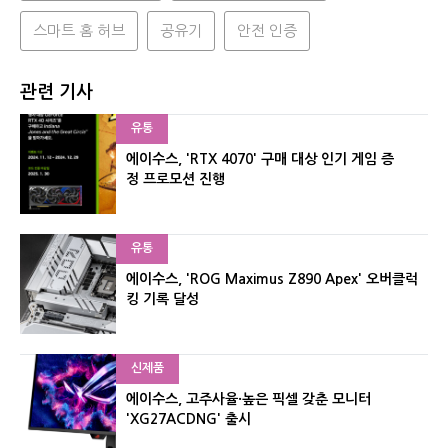
스마트 홈 허브
공유기
안전 인증
관련 기사
유통
에이수스, 'RTX 4070' 구매 대상 인기 게임 증
정 프로모션 진행
유통
에이수스, 'ROG Maximus Z890 Apex' 오버클럭
킹 기록 달성
신제품
에이수스, 고주사율·높은 픽셀 갖춘 모니터
'XG27ACDNG' 출시