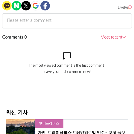
최신 기사
엔터프라이즈
가민, 트레이닝픽스·트레인히로익 인수…코칭 플랫