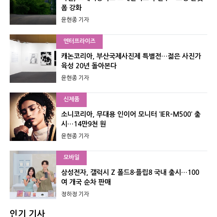
폼 강화
윤현종 기자
엔터프라이즈
캐논코리아, 부산국제사진제 특별전…젊은 사진가
육성 20년 돌아본다
윤현종 기자
신제품
소니코리아, 무대용 인이어 모니터 ‘IER-M500’ 출
시…14만9천 원
윤현종 기자
모바일
삼성전자, 갤럭시 Z 폴드8·플립8 국내 출시…100
여 개국 순차 판매
정하정 기자
인기 기사